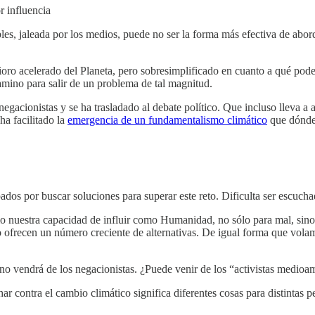
 influencia
les, jaleada por los medios, puede no ser la forma más efectiva de abo
erioro acelerado del Planeta, pero sobresimplificado en cuanto a qué pod
amino para salir de un problema de tal magnitud.
gacionistas y se ha trasladado al debate político. Que incluso lleva a 
a facilitado la
emergencia de un fundamentalismo climático
que dónde 
os por buscar soluciones para superar este reto. Dificulta ser escuch
o nuestra capacidad de influir como Humanidad, no sólo para mal, sino
o ofrecen un número creciente de alternativas. De igual forma que vol
o vendrá de los negacionistas. ¿Puede venir de los “activistas medioa
har contra el cambio climático significa diferentes cosas para distintas