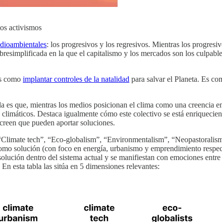
tos activismos
edioambientales
: los progresivos y los regresivos. Mientras los progresi
bresimplificada en la que el capitalismo y los mercados son los culpable
les como
implantar controles de la natalidad
para salvar el Planeta. Es co
ida es que, mientras los medios posicionan el clima como una creencia 
s climáticos. Destaca igualmente cómo este colectivo se está enriqueci
 creen que pueden aportar soluciones.
Climate tech”, “Eco-globalism”, “Environmentalism”, “Neopastoralism
 como solución (con foco en energía, urbanismo y emprendimiento respect
lución dentro del sistema actual y se manifiestan con emociones entre l
 En esta tabla las sitúa en 5 dimensiones relevantes: