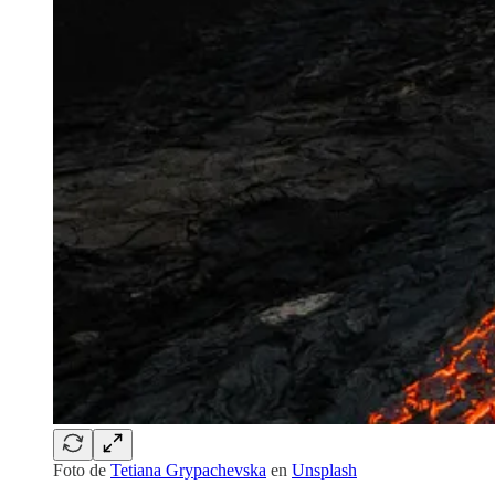
Foto de
Tetiana Grypachevska
en
Unsplash