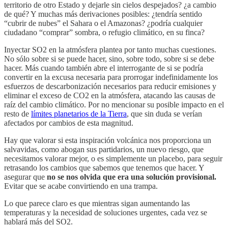
territorio de otro Estado y dejarle sin cielos despejados? ¿a cambio
de qué? Y muchas más derivaciones posibles: ¿tendría sentido
“cubrir de nubes” el Sahara o el Amazonas? ¿podría cualquier
ciudadano “comprar” sombra, o refugio climático, en su finca?
Inyectar SO2 en la atmósfera plantea por tanto muchas cuestiones.
No sólo sobre si se puede hacer, sino, sobre todo, sobre si se debe
hacer. Más cuando también abre el interrogante de si se podría
convertir en la excusa necesaria para prorrogar indefinidamente los
esfuerzos de descarbonización necesarios para reducir emisiones y
eliminar el exceso de CO2 en la atmósfera, atacando las causas de
raíz del cambio climático. Por no mencionar su posible impacto en el
resto de
límites planetarios de la Tierra
, que sin duda se verían
afectados por cambios de esta magnitud.
Hay que valorar si esta inspiración volcánica nos proporciona un
salvavidas, como abogan sus partidarios, un nuevo riesgo, que
necesitamos valorar mejor, o es simplemente un placebo, para seguir
retrasando los cambios que sabemos que tenemos que hacer. Y
asegurar que
no se nos olvida que era una solución provisional.
Evitar que se acabe convirtiendo en una trampa.
Lo que parece claro es que mientras sigan aumentando las
temperaturas y la necesidad de soluciones urgentes, cada vez se
hablará más del SO2.