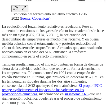
Evolución del forzamiento radiativo efectivo 1750-
2022 (
fuente: Copernicus
)
La evolución del forzamiento radiativo es reveladora. Pese al
aumento de emisiones de los gases de efecto invernadero desde hace
más de un siglo (CO2, CH4, N2O…), la aceleración del
desequilibrio de temperaturas es mucho más reciente. Y en buena
medida coincide con el estancamiento y posterior reducción del
efecto de los aerosoles troposféricos. Aerosoles que, aún resultando
nocivos como en el caso del SO2, enfriaban la atmósfera
compensando en parte el efecto invernadero.
También resulta llamativo el impacto puntual en forma de dientes de
sierra de la actividad volcánica, que reduce de forma determinante
las temperaturas. Tal como ocurrió en 1991 con la erupción del
volcán Pinatubo en Filipinas, que provocó un descenso de -0,5ºC en
las temperaturas globales durante los dos años siguientes,
consecuencia del SO2 que inyectó en la atmósfera.
El propio IPCC
recoge explicitamente el impacto de los volcanes en las
proyecciones climáticas
, mencionando en
su informe AR6
que una
gran erupción volcánica puede retrasar el proceso de calentamiento
entre uno y tres años.