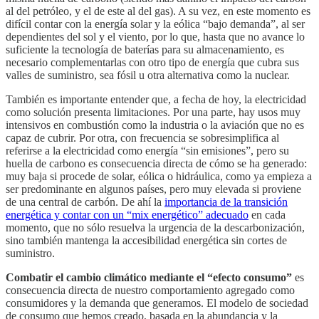
al del petróleo, y el de este al del gas). A su vez, en este momento es
difícil contar con la energía solar y la eólica “bajo demanda”, al ser
dependientes del sol y el viento, por lo que, hasta que no avance lo
suficiente la tecnología de baterías para su almacenamiento, es
necesario complementarlas con otro tipo de energía que cubra sus
valles de suministro, sea fósil u otra alternativa como la nuclear.
También es importante entender que, a fecha de hoy, la electricidad
como solución presenta limitaciones. Por una parte, hay usos muy
intensivos en combustión como la industria o la aviación que no es
capaz de cubrir. Por otra, con frecuencia se sobresimplifica al
referirse a la electricidad como energía “sin emisiones”, pero su
huella de carbono es consecuencia directa de cómo se ha generado:
muy baja si procede de solar, eólica o hidráulica, como ya empieza a
ser predominante en algunos países, pero muy elevada si proviene
de una central de carbón. De ahí la
importancia de la transición
energética y contar con un “mix energético” adecuado
en cada
momento, que no sólo resuelva la urgencia de la descarbonización,
sino también mantenga la accesibilidad energética sin cortes de
suministro.
Combatir el cambio climático mediante el “efecto consumo”
es
consecuencia directa de nuestro comportamiento agregado como
consumidores y la demanda que generamos. El modelo de sociedad
de consumo que hemos creado, basada en la abundancia y la