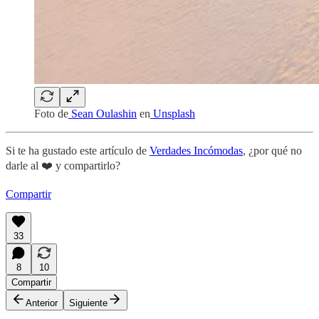
Foto de
Sean Oulashin
en
Unsplash
Si te ha gustado este artículo de
Verdades Incómodas
, ¿por qué no
darle al ❤️ y compartirlo?
Compartir
33
8
10
Compartir
Anterior
Siguiente