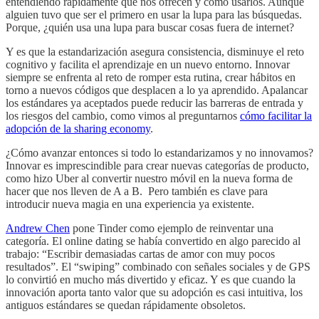
entendiendo rápidamente qué nos ofrecen y cómo usarlos. Aunque
alguien tuvo que ser el primero en usar la lupa para las búsquedas.
Porque, ¿quién usa una lupa para buscar cosas fuera de internet?
Y es que la estandarización asegura consistencia, disminuye el reto
cognitivo y facilita el aprendizaje en un nuevo entorno. Innovar
siempre se enfrenta al reto de romper esta rutina, crear hábitos en
torno a nuevos códigos que desplacen a lo ya aprendido. Apalancar
los estándares ya aceptados puede reducir las barreras de entrada y
los riesgos del cambio, como vimos al preguntarnos
cómo facilitar la
adopción de la sharing economy
.
¿Cómo avanzar entonces si todo lo estandarizamos y no innovamos?
Innovar es imprescindible para crear nuevas categorías de producto,
como hizo Uber al convertir nuestro móvil en la nueva forma de
hacer que nos lleven de A a B. Pero también es clave para
introducir nueva magia en una experiencia ya existente.
Andrew Chen
pone Tinder como ejemplo de reinventar una
categoría. El online dating se había convertido en algo parecido al
trabajo: “Escribir demasiadas cartas de amor con muy pocos
resultados”. El “swiping” combinado con señales sociales y de GPS
lo convirtió en mucho más divertido y eficaz. Y es que cuando la
innovación aporta tanto valor que su adopción es casi intuitiva, los
antiguos estándares se quedan rápidamente obsoletos.