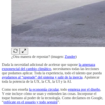
¿Otra manera de repostar? (imagen:
Zunder
)
Dada la necesidad adicional de acelerar que supone
la amenaza
exponencial del cambio climático
, necesitamos todas las lecciones
que podamos aplicar. Toda la experiencia, todo el talento que pueda
ayudarnos al “upgrade” del sistema y salir de la inercia
. Apalancar
toda la potencia de la UX, la CX, la UI y la AI.
Como nos enseña
la economía circular
, todo
empieza por el diseño
,
Y este incluye cómo se usan y entienden las cosas. Incorporar el
toque humano al poder de la tecnología. Como decíamos en Google,
“
enfócate en el usuario y todo seguirá
”.