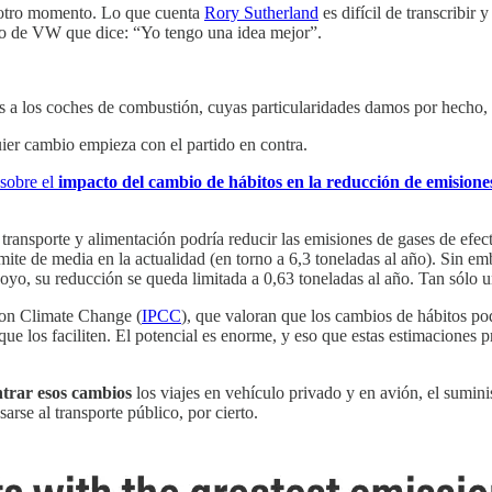
n otro momento. Lo que cuenta
Rory Sutherland
es difícil de transcribir
ero de VW que dice: “Yo tengo una idea mejor”.
mos a los coches de combustión, cuyas particularidades damos por hecho, 
ier cambio empieza con el partido en contra.
 sobre el
impacto del cambio de hábitos en la reducción de emision
 transporte y alimentación podría reducir las emisiones de gases de efec
mite de media en la actualidad (en torno a 6,3 toneladas al año). Sin e
poyo, su reducción se queda limitada a 0,63 toneladas al año. Tan sólo u
 on Climate Change (
IPCC
), que valoran que los cambios de hábitos po
 que los faciliten. El potencial es enorme, y eso que estas estimacion
ntrar esos cambios
los viajes en vehículo privado y en avión, el suminis
rse al transporte público, por cierto.