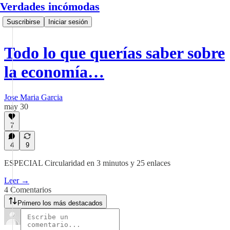
Verdades incómodas
Suscribirse
Iniciar sesión
Todo lo que querías saber sobre
la economía…
Jose Maria Garcia
may 30
7
4
9
ESPECIAL Circularidad en 3 minutos y 25 enlaces
Leer →
4 Comentarios
Primero los más destacados