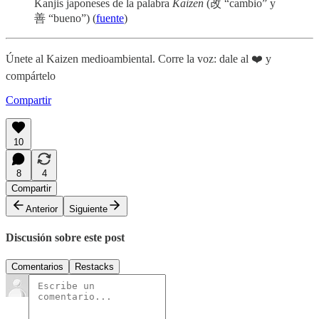
Kanjis japoneses de la palabra
Kaizen
(改 “cambio” y
善 “bueno”) (
fuente
)
Únete al Kaizen medioambiental. Corre la voz: dale al ❤️ y
compártelo
Compartir
10
8
4
Compartir
Anterior
Siguiente
Discusión sobre este post
Comentarios
Restacks