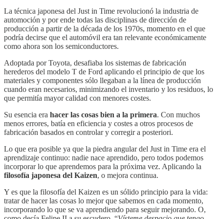
La técnica japonesa del Just in Time revolucionó la industria de
automoción y por ende todas las disciplinas de dirección de
producción a partir de la década de los 1970s, momento en el que
podría decirse que el automóvil era tan relevante económicamente
como ahora son los semiconductores.
Adoptada por Toyota, desafiaba los sistemas de fabricación
herederos del modelo T de Ford aplicando el principio de que los
materiales y componentes sólo llegaban a la línea de producción
cuando eran necesarios, minimizando el inventario y los residuos, lo
que permitía mayor calidad con menores costes.
Su esencia era
hacer las cosas bien a la primera
. Con muchos
menos errores, batía en eficiencia y costes a otros procesos de
fabricación basados en controlar y corregir a posteriori.
Lo que era posible ya que la piedra angular del Just in Time era el
aprendizaje continuo: nadie nace aprendido, pero todos podemos
incorporar lo que aprendemos para la próxima vez. Aplicando la
filosofía japonesa del Kaizen
, o mejora continua.
Y es que la filosofía del Kaizen es un sólido principio para la vida:
tratar de hacer las cosas lo mejor que sabemos en cada momento,
incorporando lo que se va aprendiendo para seguir mejorando. O,
como decía Felipe II a su escudero, “
Vísteme despacio que tengo