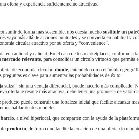
una oferta y experiencia suficientemente atractivas.
onsumir de forma más sostenible, nos cuesta mucho
sustituir un pat
erés vaya más allá de acciones puntuales y se convierta en habitual y co
onomía circular atractivo por su oferta y “convenience”.
rta en cantidad y calidad. En el caso de los marketplaces, conforme a l
su
mercado relevante
, para consolidar un círculo virtuoso que permita 
oferta de economía circular:
dónde
, entendido como el ámbito geográfi
 preguntas es clave para aumentar las probabilidades de éxito.
navaja suiza”, sin una ventaja diferencial, puede hacerlo más complicado
va oferta le resulte más atractiva, debe tener una propuesta de valor cl
e producto puede construir una fortaleza inicial que facilite alcanzar m
demos hablar de dos modelos:
 barrio
, a nivel hiperlocal, que comparten con la ayuda de la plataform
a de producto
, de forma que facilite la creación de una oferta circular a