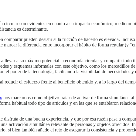
ía circular son evidentes en cuanto a su impacto económico, medioambient
istancia es determinante.
 compartir pueden desistir si la fricción de hacerlo es elevada. Incluso 
e marcar la diferencia entre incorporar el hábito de forma regular (y “e
sca llevar a su máximo potencial la economía circular y compartir todo 
redes y esquemas informales con este objetivo, como los mercadillos de 
con el poder de la tecnología, facilitando la visibilidad de necesidades
l reducir el esfuerzo frente al beneficio obtenido y, a lo largo del tie
ix
nos marcamos como objetivo tratar de activar de forma simultánea al 
ma habitual todo tipo de artículos y en las que se entablaron relacio
 disfruta de una buena experiencia, y que por esa razón pasa a compart
n una activación simultánea relevante de personas y objetos ofrecidos. 
o, si bien también añade el reto de asegurar la consistencia y proporc