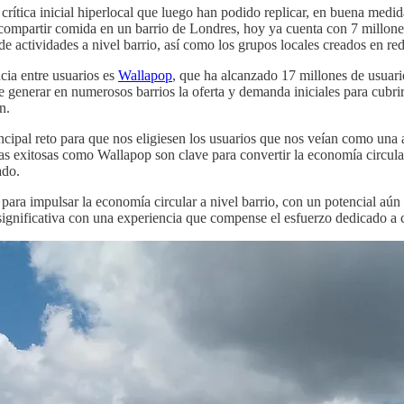
 crítica inicial hiperlocal que luego han podido replicar, en buena med
n compartir comida en un barrio de Londres, hoy ya cuenta con 7 millo
 de actividades a nivel barrio, así como los grupos locales creados en 
cia entre usuarios es
Wallapop
, que ha alcanzado 17 millones de usuar
e generar en numerosos barrios la oferta y demanda iniciales para cub
n.
ipal reto para que nos eligiesen los usuarios que nos veían como una a
tivas exitosas como Wallapop son clave para convertir la economía circ
ado.
ara impulsar la economía circular a nivel barrio, con un potencial aún s
significativa con una experiencia que compense el esfuerzo dedicado a 