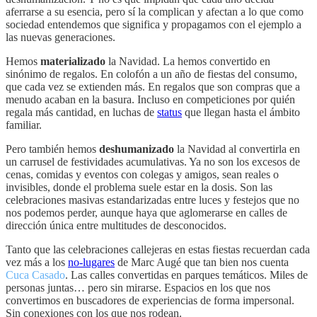
aferrarse a su esencia, pero sí la complican y afectan a lo que como
sociedad entendemos que significa y propagamos con el ejemplo a
las nuevas generaciones.
Hemos
materializado
la Navidad. La hemos convertido en
sinónimo de regalos. En colofón a un año de fiestas del consumo,
que cada vez se extienden más. En regalos que son compras que a
menudo acaban en la basura. Incluso en competiciones por quién
regala más cantidad, en luchas de
status
que llegan hasta el ámbito
familiar.
Pero también hemos
deshumanizado
la Navidad al convertirla en
un carrusel de festividades acumulativas. Ya no son los excesos de
cenas, comidas y eventos con colegas y amigos, sean reales o
invisibles, donde el problema suele estar en la dosis. Son las
celebraciones masivas estandarizadas entre luces y festejos que no
nos podemos perder, aunque haya que aglomerarse en calles de
dirección única entre multitudes de desconocidos.
Tanto que las celebraciones callejeras en estas fiestas recuerdan cada
vez más a los
no-lugares
de Marc Augé que tan bien nos cuenta
Cuca Casado
. Las calles convertidas en parques temáticos. Miles de
personas juntas… pero sin mirarse. Espacios en los que nos
convertimos en buscadores de experiencias de forma impersonal.
Sin conexiones con los que nos rodean.