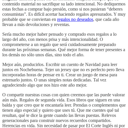
contenido material no sacrifique su lado intencional. No dediquemos
estas fechas a comprar bajo presión, como si nos pusieran “deberes
consumistas”. Es difícil acertar haciendo regalos apresurados. Y muy
probable que se conviertan en
regalos no deseados
, que cada año
llevan a más devoluciones y reventas.
Sería mucho mejor haber pensado y comprado esos regalos a lo
largo del año, con menos prisa y más intencionalidad. O
comprometerse a un regalo que será cuidadosamente preparado
durante las próximas semanas. Qué mejor forma de tener presentes a
los demás no sólo unos días, sino todo el año.
Mejor aún, producirlos. Escribir un cuento de Navidad para leer
juntos en Nochebuena. Tejer un jersey que no es perfecto pero lleva
incorporadas horas de pensar en ti. Crear un juego de mesa para
estrenarlo juntos. O unas simples notas dedicadas. Tal vez
agradeciendo algo que nos hizo este año mejor.
O compartir nuestras cosas con quien creemos que las puede valorar
aún más. Regalos de segunda vida. Esos libros que siguen en una
balda y que creo que te encantaría leer. Prendas o complementos que
tienen algo especial y quiero que uses tú. Que me cuentes qué tal
resultan, qué te dice la gente cuando las llevas puestas. Relevos
generacionales para construir nuevos recuerdos compartidos.
Herencias en vida. Sin necesidad de pasar por El Corte Inglés ni por