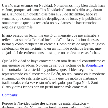
Un año más estamos en Navidad. No sabemos muy bien desde hace
cuánto, porque cada año “las Navidades” son más difusas y duran
más. Aunque aún quedan días para el 25 de diciembre, hace ya
semanas que comenzaron los despliegues de luces y la publicidad
omnipresente que nos recuerda no olvidarnos de hacer muchos
regalos y gastar más.
El año pasado un lector me envió un mensaje que me animaba a
reflexionar sobre la “verdad incómoda” de la evolución de estas
fiestas y cómo recuperar su esencia. Como fiesta de origen religioso,
celebración de un nacimiento en un humilde portal de Belén, muy
alejada del desenfreno consumista que nos rodea en estas fechas.
Que la Navidad se haya convertido en otra fiesta del consumismo es
una enorme paradoja. No deja de ser otra víctima de la
abundancia
tan contraria a la austeridad y pobreza que, si bien seguimos
representando en el recuerdo de Belén, no replicamos en la moderna
encarnación de esta festividad. En la que los motivos cristianos
tradicionales cada vez están más relegados por Papa Noel, Santa
Claus y otros iconos con un perfil mucho más comercial.
Compartir
Porque la Navidad sufre
dos plagas
, de materialización y
deshumanización. Y no es que impidan que cada uno decida