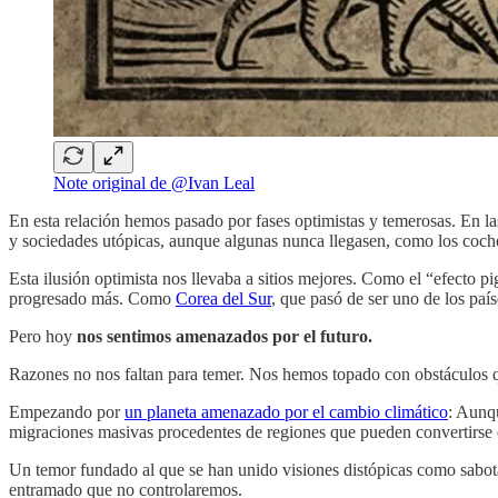
Note original de @Ivan Leal
En esta relación hemos pasado por fases optimistas y temerosas. En 
y sociedades utópicas, aunque algunas nunca llegasen, como los coc
Esta ilusión optimista nos llevaba a sitios mejores. Como el “efecto p
progresado más. Como
Corea del Sur
, que pasó de ser uno de los paí
Pero hoy
nos sentimos amenazados por el futuro.
Razones no nos faltan para temer. Nos hemos topado con obstáculos 
Empezando por
un planeta amenazado por el cambio climático
: Aunq
migraciones masivas procedentes de regiones que pueden convertirse e
Un temor fundado al que se han unido visiones distópicas como sabota
entramado que no controlaremos.