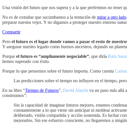
Una visión del futuro que nos supera y a la que preferimos no tener q
No es de extrañar que sucumbamos a la tentación de
mirar a otro lado
preparar nuestra vejez. Y no digamos a proteger nuestro entorno natura
Compartir
Pero
el futuro es el lugar donde vamos a pasar el resto de nuestro
Y asegurar nuestro legado como buenos ancestros, dejando un planeta 
Porque
el futuro es “ampliamente negociable”
, que diría
Rafa Sara
hemos superado con éxito.
Porque lo que pensemos sobre el futuro importa. Como cuenta
Cariss
Las predicciones sobre el tiempo no influyen en el tiempo, pero 
En su libro “
Tiempo de Futuros
”,
David Alayón
va un paso más allá al
construimos”:
Sin la capacidad de imaginar futuros mejores, estamos condenado
constantemente a lo que viene sin anticipar ni moldear activam
deliberado, visión compartida y acción sostenida. Es luchar cont
mejorarlos. Sin ese esfuerzo consciente, no llegaremos a ningún 