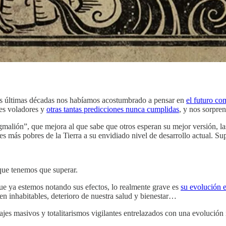
las últimas décadas nos habíamos acostumbrado a pensar en
el futuro co
hes voladores y
otras tantas predicciones nunca cumplidas
, y nos sorpre
igmalión”, que mejora al que sabe que otros esperan su mejor versión, l
ses más pobres de la Tierra a su envidiado nivel de desarrollo actual. Su
que tenemos que superar.
ue ya estemos notando sus efectos, lo realmente grave es
su evolución 
n inhabitables, deterioro de nuestra salud y bienestar…
jes masivos y totalitarismos vigilantes entrelazados con una evolución 