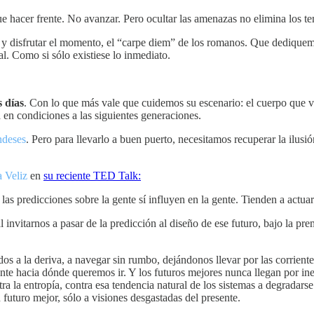
ue hacer frente. No avanzar. Pero ocultar las amenazas no elimina los t
y disfrutar el momento, el “carpe diem” de los romanos. Que dediquemo
l. Como si sólo existiese lo inmediato.
s días
. Con lo que más vale que cuidemos su escenario: el cuerpo que v
en condiciones a las siguientes generaciones.
ndeses
. Pero para llevarlo a buen puerto, necesitamos recuperar la ilusi
a Veliz
en
su reciente TED Talk:
las predicciones sobre la gente sí influyen en la gente. Tienden a actua
 invitarnos a pasar de la predicción al diseño de ese futuro, bajo la pr
s a la deriva, a navegar sin rumbo, dejándonos llevar por las corriente
ente hacia dónde queremos ir. Y los futuros mejores nunca llegan por in
ra la entropía, contra esa tendencia natural de los sistemas a degradars
futuro mejor, sólo a visiones desgastadas del presente.