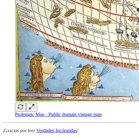
Ptolemaic Map - Public domain vintage map
¡Gracias por leer
Verdades Incómodas
!