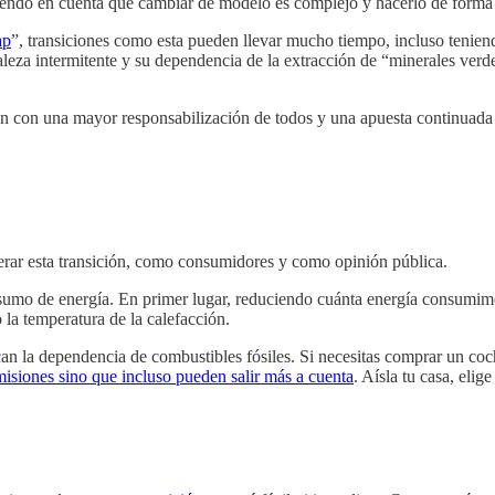
niendo en cuenta que cambiar de modelo es complejo y hacerlo de forma 
ap
”, transiciones como esta pueden llevar mucho tiempo, incluso tenie
aleza intermitente y su dependencia de la extracción de “minerales verd
itan con una mayor responsabilización de todos y una apuesta continuad
erar esta transición, como consumidores y como opinión pública.
o de energía. En primer lugar, reduciendo cuánta energía consumimos
o la temperatura de la calefacción.
can la dependencia de combustibles fósiles. Si necesitas comprar un co
misiones sino que incluso pueden salir más a cuenta
. Aísla tu casa, elig