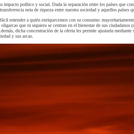
u impacto político y social. Dada la separación entre los países que co
ansferencia neta de riqueza entre nuestra sociedad y aquellos países 
 fácil entender a quién enriquecemos con su consumo: mayoritariamente 
 oligarcas que ni siquiera se centran en el bienestar de sus ciudadano
 Además, dicha concentración de la oferta les permite ajustarla mediante
ciedad y sus arcas.