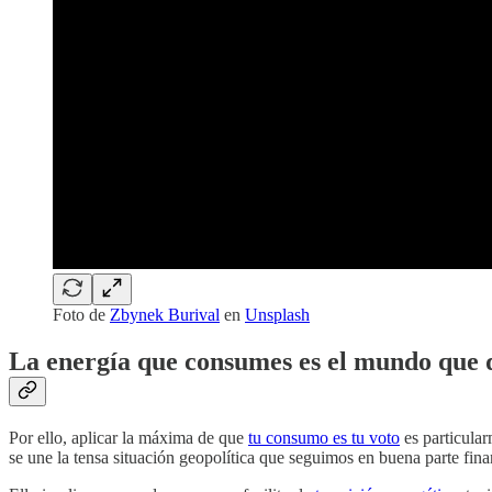
Foto de
Zbynek Burival
en
Unsplash
La energía que consumes es el mundo que 
Por ello, aplicar la máxima de que
tu consumo es tu voto
es particular
se une la tensa situación geopolítica que seguimos en buena parte fin