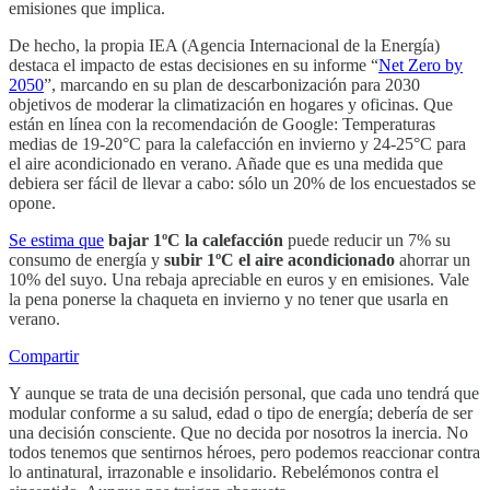
emisiones que implica.
De hecho, la propia IEA (Agencia Internacional de la Energía)
destaca el impacto de estas decisiones en su informe “
Net Zero by
2050
”, marcando en su plan de descarbonización para 2030
objetivos de moderar la climatización en hogares y oficinas. Que
están en línea con la recomendación de Google: Temperaturas
medias de 19‐20°C para la calefacción en invierno y 24‐25°C para
el aire acondicionado en verano. Añade que es una medida que
debiera ser fácil de llevar a cabo: sólo un 20% de los encuestados se
opone.
Se estima que
bajar 1ºC la calefacción
puede reducir un 7% su
consumo de energía y
subir 1ºC el aire acondicionado
ahorrar un
10% del suyo. Una rebaja apreciable en euros y en emisiones. Vale
la pena ponerse la chaqueta en invierno y no tener que usarla en
verano.
Compartir
Y aunque se trata de una decisión personal, que cada uno tendrá que
modular conforme a su salud, edad o tipo de energía; debería de ser
una decisión consciente. Que no decida por nosotros la inercia. No
todos tenemos que sentirnos héroes, pero podemos reaccionar contra
lo antinatural, irrazonable e insolidario. Rebelémonos contra el