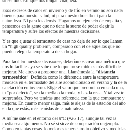
sinsentido. Aunque nos traigan chaqueta.
Esos excesos de calor en invierno y de frío en verano no son nada
buenos para nuestra salud, ni para nuestro bolsillo ni para la
naturaleza. Ni para los demás. Hagamos un ejercicio de empatía y
pensemos en la gente que no tiene la suerte de poder elegir la
temperatura y sufre los efectos de nuestras decisiones.
Y es que ajustar el termostato de casa no deja de ser lo que llaman
un “high quality problem”, comparado con el de aquellos que no
pueden elegir la temperatura de su hogar.
Para facilitar nuestras decisiones, deberíamos crear una métrica que
nos lo facilite - ya se sabe que lo que no se mide es más difícil de
mejorar. Me atrevo a proponer una. Llamémosla la “
distancia
termostática
”. Definida como la diferencia entre la temperatura
marcada en el termostato del aire acondicionado en verano y la de la
calefacción en invierno. Elige el valor que predomina en cada una,
tu “por defecto”, sea la media o la moda, y haz la resta. Y tal vez te
sorprendas. Pero ya tendrás una referencia con la que compararte y
mejorar. En cuanto menor salga, más te alejas de la estación del año
en la que estás, más te aíslas de la naturaleza.
A mí me sale en el entorno del 9ºC (=26-17), aunque tal vez la
media sea algo menor. No sé si sirve de comparación o ejemplo.
Como en tantas cosas, lo mejor es tener claro tu objetivo y medir las