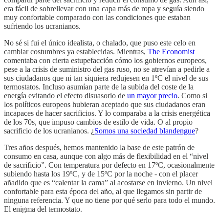
era fácil de sobrellevar con una capa más de ropa y seguía siendo
muy confortable comparado con las condiciones que estaban
sufriendo los ucranianos.
No sé si fui el único idealista, o chalado, que puso este celo en
cambiar costumbres ya establecidas. Mientras,
The Economist
comentaba con cierta estupefacción cómo los gobiernos europeos,
pese a la crisis de suministro del gas ruso, no se atrevían a pedirle a
sus ciudadanos que ni tan siquiera redujesen en 1ºC el nivel de sus
termostatos. Incluso asumían parte de la subida del coste de la
energía evitando el efecto disuasorio de
un mayor precio
. Como si
los políticos europeos hubieran aceptado que sus ciudadanos eran
incapaces de hacer sacrificios. Y lo comparaba a la crisis energética
de los 70s, que impuso cambios de estilo de vida. O al propio
sacrificio de los ucranianos. ¿
Somos una sociedad blandengue
?
Tres años después, hemos mantenido la base de este patrón de
consumo en casa, aunque con algo más de flexibilidad en el “nivel
de sacrificio”. Con temperatura por defecto en 17ºC, ocasionalmente
subiendo hasta los 19ºC, y de 15ºC por la noche - con el placer
añadido que es “calentar la cama” al acostarse en invierno. Un nivel
confortable para esta época del año, al que llegamos sin partir de
ninguna referencia. Y que no tiene por qué serlo para todo el mundo.
El enigma del termostato.