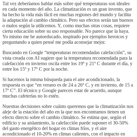
Tal vez deberíamos hablar más sobre qué temperaturas son ideales
en cada momento del año. La climatización es un gran invento, que
ha hecho la vida más fácil en muchas regiones del mundo y facilita
la adaptación al cambio climático. Pero sus efectos serán tan buenos
o malos según la utilicemos. Y, como muchas otras cosas, requiere
cierta educación sobre su uso responsable. No parece que la haya.
Yo mismo me he autoeducado, inspirado por ejemplos heroicos y
preguntando a quien pensé me podía aconsejar mejor.
Buscando en Google “temperaturas recomendadas calefacción”, su
vista creada con AI sugiere que la temperatura recomendada para la
calefacción en invierno oscila entre los 19º y 21º C durante el día, y
entre los 15º y 17º C por la noche.
Si hacemos la misma búsqueda para el aire acondicionado, la
respuesta es que “en verano es de 24 a 26º C, y en invierno, de 15 a
17º C”. El técnico y Google parecen estar de acuerdo, aunque
muchas cafeterías no lo estén.
Nuestras decisiones sobre cuánto queremos que la climatización nos
aleje de la estación del año en la que nos encontramos tienen un
efecto directo sobre el cambio climático. Se estima que, según el
edificio y su aislamiento, la calefacción puede suponer el 30-50%
del gasto energético del hogar en climas fríos, y el aire
acondicionado el 10-20% en climas calientes, con el impacto en