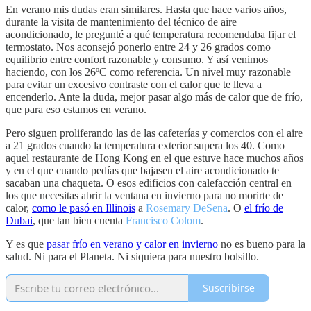
En verano mis dudas eran similares. Hasta que hace varios años,
durante la visita de mantenimiento del técnico de aire
acondicionado, le pregunté a qué temperatura recomendaba fijar el
termostato. Nos aconsejó ponerlo entre 24 y 26 grados como
equilibrio entre confort razonable y consumo. Y así venimos
haciendo, con los 26ºC como referencia. Un nivel muy razonable
para evitar un excesivo contraste con el calor que te lleva a
encenderlo. Ante la duda, mejor pasar algo más de calor que de frío,
que para eso estamos en verano.
Pero siguen proliferando las de las cafeterías y comercios con el aire
a 21 grados cuando la temperatura exterior supera los 40. Como
aquel restaurante de Hong Kong en el que estuve hace muchos años
y en el que cuando pedías que bajasen el aire acondicionado te
sacaban una chaqueta. O esos edificios con calefacción central en
los que necesitas abrir la ventana en invierno para no morirte de
calor,
como le pasó en Illinois
a
Rosemary DeSena
. O
el frío de
Dubai
, que tan bien cuenta
Francisco Colom
.
Y es que
pasar frío en verano y calor en invierno
no es bueno para la
salud. Ni para el Planeta. Ni siquiera para nuestro bolsillo.
Suscribirse