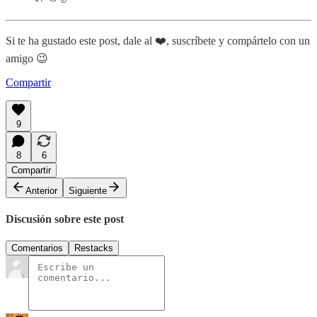
Si te ha gustado este post, dale al ❤️, suscríbete y compártelo con un
amigo 😉
Compartir
9
8
6
Compartir
Anterior
Siguiente
Discusión sobre este post
Comentarios
Restacks