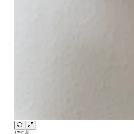
17ºC ✌️