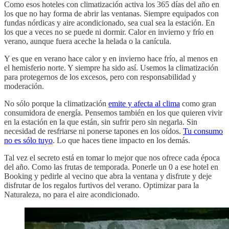
Como esos hoteles con climatización activa los 365 días del año en
los que no hay forma de abrir las ventanas. Siempre equipados con
fundas nórdicas y aire acondicionado, sea cual sea la estación. En
los que a veces no se puede ni dormir. Calor en invierno y frío en
verano, aunque fuera aceche la helada o la canícula.
Y es que en verano hace calor y en invierno hace frío, al menos en
el hemisferio norte. Y siempre ha sido así. Usemos la climatización
para protegernos de los excesos, pero con responsabilidad y
moderación.
No sólo porque la climatización
emite y afecta al clima
como gran
consumidora de energía. Pensemos también en los que quieren vivir
en la estación en la que están, sin sufrir pero sin negarla. Sin
necesidad de resfriarse ni ponerse tapones en los oídos.
Tu consumo
no es sólo tuyo
. Lo que haces tiene impacto en los demás.
Tal vez el secreto está en tomar lo mejor que nos ofrece cada época
del año. Como las frutas de temporada. Ponerle un 0 a ese hotel en
Booking y pedirle al vecino que abra la ventana y disfrute y deje
disfrutar de los regalos furtivos del verano. Optimizar para la
Naturaleza, no para el aire acondicionado.