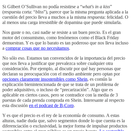
Si Gilbert O’Sullivan no podía resistirse a “
what's in a kiss
”
(respuesta corta: “
bliss
”), parece que la misma pregunta aplicada a la
cuestión del precio lleva a muchos a la misma respuesta: felicidad. O
al menos una carga irresistible de dopamina que puede simularla.
Nos guste o no, casi nadie se resiste a un buen precio. Es el gran
motor del consumismo, como fenómenos como el Black Friday
demuestran. Y es que lo barato es tan poderoso que nos lleva incluso
a
comprar cosas que no necesitamos
.
No sólo eso. Estamos tan convencidos de la importancia del precio
que nos lleva a justificar que prevalezca sobre cualquier otra
consideración. Por ejemplo, al discutir por qué hay personas que
declaran su preocupación con el medio ambiente pero optan por
opciones claramente insostenibles como Shein
, es común la
explicación bienintencionada de que se trata de un problema de
poder adquisitivo, o incluso de “precarización”. Algo que es
aplicable en ciertos casos, pero se contradice con la media de 3
puestas de cada prenda comprada en Shein. Interesante al respecto
esta discusión
en el podcast de B-Corp
.
Y es que el precio es el rey de la economía de consumo. A estas
alturas, nadie duda que, salvo segmentos donde lo que cuenta es la
diferenciación o exclusividad, la mejor forma de impulsar productos