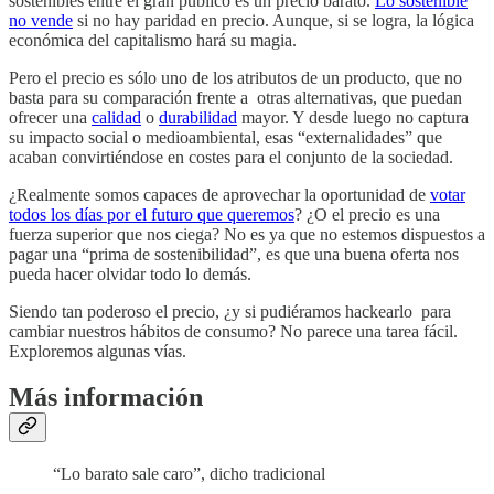
sostenibles entre el gran público es un precio barato.
Lo sostenible
no vende
si no hay paridad en precio. Aunque, si se logra, la lógica
económica del capitalismo hará su magia.
Pero el precio es sólo uno de los atributos de un producto, que no
basta para su comparación frente a otras alternativas, que puedan
ofrecer una
calidad
o
durabilidad
mayor. Y desde luego no captura
su impacto social o medioambiental, esas “externalidades” que
acaban convirtiéndose en costes para el conjunto de la sociedad.
¿Realmente somos capaces de aprovechar la oportunidad de
votar
todos los días por el futuro que queremos
? ¿O el precio es una
fuerza superior que nos ciega? No es ya que no estemos dispuestos a
pagar una “prima de sostenibilidad”, es que una buena oferta nos
pueda hacer olvidar todo lo demás.
Siendo tan poderoso el precio, ¿y si pudiéramos hackearlo para
cambiar nuestros hábitos de consumo? No parece una tarea fácil.
Exploremos algunas vías.
Más información
“Lo barato sale caro”, dicho tradicional