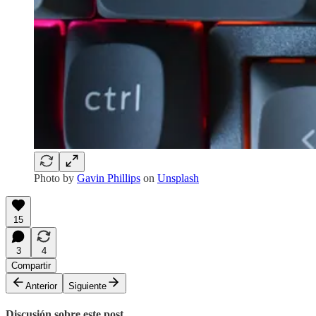
Photo by
Gavin Phillips
on
Unsplash
15
3
4
Compartir
Anterior
Siguiente
Discusión sobre este post