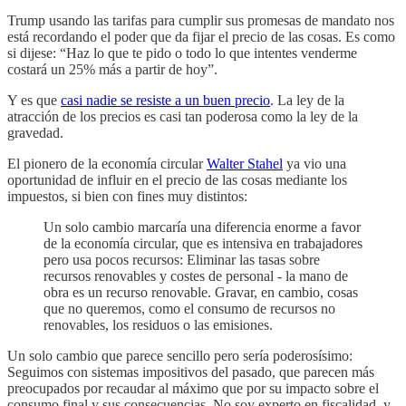
Trump usando las tarifas para cumplir sus promesas de mandato nos
está recordando el poder que da fijar el precio de las cosas. Es como
si dijese: “Haz lo que te pido o todo lo que intentes venderme
costará un 25% más a partir de hoy”.
Y es que
casi nadie se resiste a un buen precio
. La ley de la
atracción de los precios es casi tan poderosa como la ley de la
gravedad.
El pionero de la economía circular
Walter Stahel
ya vio una
oportunidad de influir en el precio de las cosas mediante los
impuestos, si bien con fines muy distintos:
Un solo cambio marcaría una diferencia enorme a favor
de la economía circular, que es intensiva en trabajadores
pero usa pocos recursos: Eliminar las tasas sobre
recursos renovables y costes de personal - la mano de
obra es un recurso renovable. Gravar, en cambio, cosas
que no queremos, como el consumo de recursos no
renovables, los residuos o las emisiones.
Un solo cambio que parece sencillo pero sería poderosísimo:
Seguimos con sistemas impositivos del pasado, que parecen más
preocupados por recaudar al máximo que por su impacto sobre el
consumo final y sus consecuencias. No soy experto en fiscalidad, y