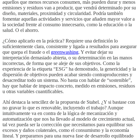
aquellos que menos recursos consumen, más pueden durar y menos
emisiones y residuos van a producir, que vendrá determinado por su
diseño, materiales, proximidad y circularidad. Podría también
fomentar aquellas actividades y servicios que añaden mayor valor a
la sociedad frente al consumo innecesario, como la educación o la
salud. O el ahorro.
¿Cómo aplicarlo en la práctica? Requiere una definición lo
suficientemente clara, consistente y ligada a resultados para asegurar
que quepa el fraude o el
greenwashing
. Y evitar dejar su
interpretación demasiado abierta, o su determinación en las manos
incorrectas, de forma que se aleje de sus objetivos. Como la
experiencia de la etiqueta “ESG” ha demostrado, la genericidad y la
dispersión de objetivos pueden acabar siendo contraproducentes y
desacreditar todo un sistema. No basta con hablar de “sostenible”,
hay que hablar de impacto concreto, medido en emisiones, residuos
u otras variables cuantificables.
Ahí destaca la sencillez de la propuesta de Stahel. ¿Y si bastase con
no gravar lo que es renovable, incluyendo el trabajo? Aunque
intuitivamente va en contra de la lógica de mecanización y
automatización que nos ha llevado al modelo de crecimiento actual,
tal vez pueda ser la corrección que necesitamos para equilibrar sus
excesos y daños colaterales, como el consumismo y la economía
lineal. Y prepararnos para una nueva fase de desarrollo equilibrado