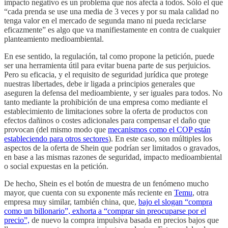
impacto negativo es un problema que nos afecta a todos. Sólo el que
“cada prenda se use una media de 3 veces y por su mala calidad no
tenga valor en el mercado de segunda mano ni pueda reciclarse
eficazmente” es algo que va manifiestamente en contra de cualquier
planteamiento medioambiental.
En ese sentido, la regulación, tal como propone la petición, puede
ser una herramienta útil para evitar buena parte de sus perjuicios.
Pero su eficacia, y el requisito de seguridad jurídica que protege
nuestras libertades, debe ir ligada a principios generales que
aseguren la defensa del medioambiente, y ser iguales para todos. No
tanto mediante la prohibición de una empresa como mediante el
establecimiento de limitaciones sobre la oferta de productos con
efectos dañinos o costes adicionales para compensar el daño que
provocan (del mismo modo que
mecanismos como el COP están
estableciendo para otros sectores
). En este caso, son múltiples los
aspectos de la oferta de Shein que podrían ser limitados o gravados,
en base a las mismas razones de seguridad, impacto medioambiental
o social expuestas en la petición.
De hecho, Shein es el botón de muestra de un fenómeno mucho
mayor, que cuenta con su exponente más reciente en
Temu
, otra
empresa muy similar, también china, que,
bajo el slogan “compra
como un billonario”, exhorta a “comprar sin preocuparse por el
precio”,
de nuevo la compra impulsiva basada en precios bajos que