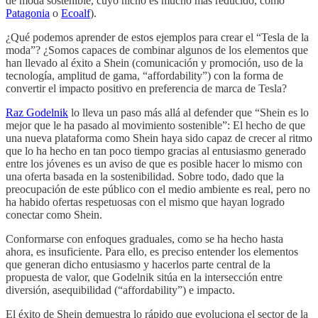
de moda sostenible, cuyo nicho es mucho más reducido, como
Patagonia
o
Ecoalf
).
¿Qué podemos aprender de estos ejemplos para crear el “Tesla de la
moda”? ¿Somos capaces de combinar algunos de los elementos que
han llevado al éxito a Shein (comunicación y promoción, uso de la
tecnología, amplitud de gama, “affordability”) con la forma de
convertir el impacto positivo en preferencia de marca de Tesla?
Raz Godelnik
lo lleva un paso más allá al defender que “Shein es lo
mejor que le ha pasado al movimiento sostenible”: El hecho de que
una nueva plataforma como Shein haya sido capaz de crecer al ritmo
que lo ha hecho en tan poco tiempo gracias al entusiasmo generado
entre los jóvenes es un aviso de que es posible hacer lo mismo con
una oferta basada en la sostenibilidad. Sobre todo, dado que la
preocupación de este público con el medio ambiente es real, pero no
ha habido ofertas respetuosas con el mismo que hayan logrado
conectar como Shein.
Conformarse con enfoques graduales, como se ha hecho hasta
ahora, es insuficiente. Para ello, es preciso entender los elementos
que generan dicho entusiasmo y hacerlos parte central de la
propuesta de valor, que Godelnik sitúa en la intersección entre
diversión, asequibilidad (“affordability”) e impacto.
El éxito de Shein demuestra lo rápido que evoluciona el sector de la