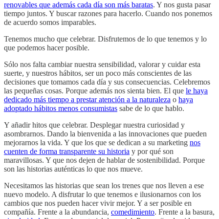
renovables que además cada día son más baratas
. Y nos gusta pasar
tiempo juntos. Y buscar razones para hacerlo. Cuando nos ponemos
de acuerdo somos imparables.
Tenemos mucho que celebrar. Disfrutemos de lo que tenemos y lo
que podemos hacer posible.
Sólo nos falta cambiar nuestra sensibilidad, valorar y cuidar esta
suerte, y nuestros hábitos, ser un poco más conscientes de las
decisiones que tomamos cada día y sus consecuencias. Celebremos
las pequeñas cosas. Porque además nos sienta bien. El que
le haya
dedicado más tiempo a prestar atención a la naturaleza
o
haya
adoptado hábitos menos consumistas
sabe de lo que hablo.
Y añadir hitos que celebrar. Desplegar nuestra curiosidad y
asombrarnos. Dando la bienvenida a las innovaciones que pueden
mejorarnos la vida. Y que los que se dedican a su marketing
nos
cuenten de forma transparente su historia
y por qué son
maravillosas. Y que nos dejen de hablar de sostenibilidad. Porque
son las historias auténticas lo que nos mueve.
Necesitamos las historias que sean los trenes que nos lleven a ese
nuevo modelo. A disfrutar lo que tenemos e ilusionarnos con los
cambios que nos pueden hacer vivir mejor. Y a ser posible en
compañía. Frente a la abundancia,
comedimiento
. Frente a la basura,