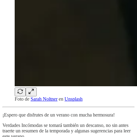
Foto de
Sarah Noltner
en
Unsplash
¡Espero que disfrutes de un verano con mucha hermosura!
Verdades Incómodas se tomará también un descanso, no sin antes
traerte un resumen de la temporada y algunas sugerencias para leer
este verano.