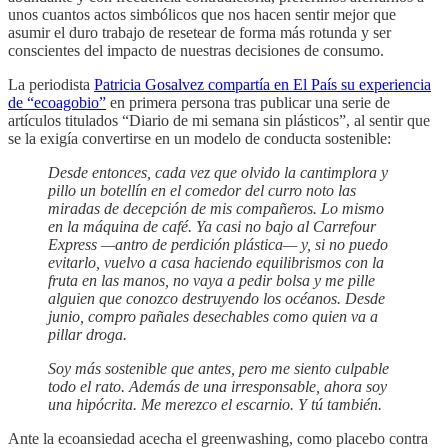
unos cuantos actos simbólicos que nos hacen sentir mejor que
asumir el duro trabajo de resetear de forma más rotunda y ser
conscientes del impacto de nuestras decisiones de consumo.
La periodista
Patricia Gosalvez compartía en El País su experiencia
de “ecoagobio”
en primera persona tras publicar una serie de
artículos titulados “Diario de mi semana sin plásticos”, al sentir que
se la exigía convertirse en un modelo de conducta sostenible:
Desde entonces, cada vez que olvido la cantimplora y
pillo un botellín en el comedor del curro noto las
miradas de decepción de mis compañeros. Lo mismo
en la máquina de café. Ya casi no bajo al Carrefour
Express —antro de perdición plástica— y, si no puedo
evitarlo, vuelvo a casa haciendo equilibrismos con la
fruta en las manos, no vaya a pedir bolsa y me pille
alguien que conozco destruyendo los océanos. Desde
junio, compro pañales desechables como quien va a
pillar droga.
Soy más sostenible que antes, pero me siento culpable
todo el rato. Además de una irresponsable, ahora soy
una hipócrita. Me merezco el escarnio. Y tú también.
Ante la ecoansiedad acecha el greenwashing, como placebo contra