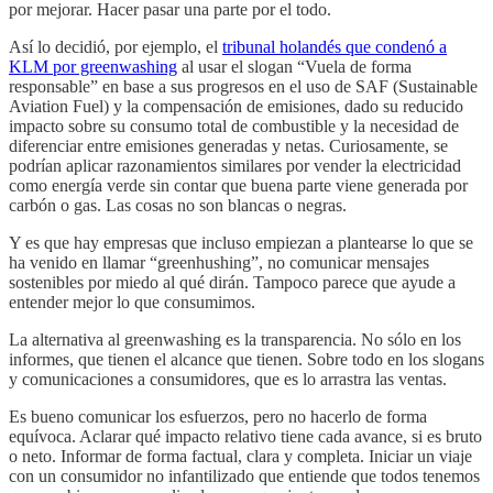
por mejorar. Hacer pasar una parte por el todo.
Así lo decidió, por ejemplo, el
tribunal holandés que condenó a
KLM por greenwashing
al usar el slogan “Vuela de forma
responsable” en base a sus progresos en el uso de SAF (Sustainable
Aviation Fuel) y la compensación de emisiones, dado su reducido
impacto sobre su consumo total de combustible y la necesidad de
diferenciar entre emisiones generadas y netas. Curiosamente, se
podrían aplicar razonamientos similares por vender la electricidad
como energía verde sin contar que buena parte viene generada por
carbón o gas. Las cosas no son blancas o negras.
Y es que hay empresas que incluso empiezan a plantearse lo que se
ha venido en llamar “greenhushing”, no comunicar mensajes
sostenibles por miedo al qué dirán. Tampoco parece que ayude a
entender mejor lo que consumimos.
La alternativa al greenwashing es la transparencia. No sólo en los
informes, que tienen el alcance que tienen. Sobre todo en los slogans
y comunicaciones a consumidores, que es lo arrastra las ventas.
Es bueno comunicar los esfuerzos, pero no hacerlo de forma
equívoca. Aclarar qué impacto relativo tiene cada avance, si es bruto
o neto. Informar de forma factual, clara y completa. Iniciar un viaje
con un consumidor no infantilizado que entiende que todos tenemos