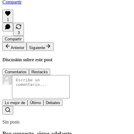
Compartir
1
3
Compartir
Anterior
Siguiente
Discusión sobre este post
Comentarios
Restacks
Lo mejor de
Último
Debates
Sin posts
Por supuesto, sigue adelante.