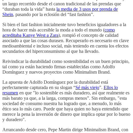
un largo recorrido desde el canon tradicional de las prendas que
“duraban toda la vida” hasta
la media de 3 usos por prenda de
Shein
, pasando por la eclosión del “fast fashion”.
Si bien el fast fashion inicialmente tuvo beneficios igualadores a la
hora de hacer más accesible la moda a todo el mundo (
como
acreditaba Kanye West a Zara
), rompió el concepto de calidad
asociado a que las cosas durasen. Recuperarlo es necesario en clave
medioambiental e incluso social, más teniendo en cuenta los efectos
secundarios del hiperconsumismo al que ha llevado.
Reivindicar la durabilidad como sostenibilidad es un buen principio,
tal como ya están haciendo firmas establecidas como Adolfo
Domínguez y nuevos proyectos como Minimalism Brand.
La apuesta de Adolfo Domínguez por la durabilidad está
perfectamente capturada en su slogan “
Sé más viejo
”.
Ellos lo
resumen
en que "lo sostenible es más duradero, así que realmente es
más barato ya que, a la larga, compras menos”. Sin embargo, "esta
sociedad de consumo nuestra ha logrado que, a menudo, lo más
ético sea lo más caro. Puede que haya quien no haya entendido que
merece la pena la inversión de dinero que implica optar por lo bueno
y duradero".
Arrancando desde cero, Pepe Martin dirige Minimalism Brand, con