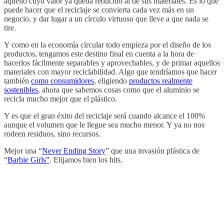
aquello cuyo valor ya queda reducido al de sus materiales. Es lo que
puede hacer que el reciclaje se convierta cada vez más en un
negocio, y dar lugar a un círculo virtuoso que lleve a que nada se
tire.
Y como en la economía circular todo empieza por el diseño de los
productos, tengamos este destino final en cuenta a la hora de
hacerlos fácilmente separables y aprovechables, y de primar aquellos
materiales con mayor reciclabilidad. Algo que tendríamos que hacer
también
como consumidores
, eligiendo
productos realmente
sostenibles
, ahora que sabemos cosas como que el aluminio se
recicla mucho mejor que el plástico.
Y es que el gran éxito del reciclaje será cuando alcance el 100%
aunque el volumen que le llegue sea mucho menor. Y ya no nos
rodeen residuos, sino recursos.
Mejor una “
Never Ending Story
” que una invasión plástica de
“
Barbie Girls”
. Elijamos bien los hits.