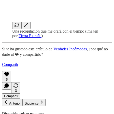
Una recopilación que mejorará con el tiempo (imagen
por
Tierra Extraña
)
Si te ha gustado este artículo de
Verdades Incómodas
, ¿por qué no
darle al ❤️ y compartirlo?
Compartir
6
3
Compartir
Anterior
Siguiente
Discusión sobre este post