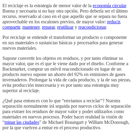
El reciclaje es la estrategia de menor valor de la
economía circular
.
Buena y necesaria si no hay otra opción. Pero debería ser el último
recurso, reservado al caso en el que aquello que se separa no fuera
aprovechable en los escalones previos, de mayor valor:
reducir
,
compartir
,
mantener
,
reparar
,
reutilizar
y
reacondicionar
.
Por reciclaje se entiende el transformar un producto o componente
en sus materiales o sustancias básicas y procesarlos para generar
nuevos materiales.
Supone convertir los objetos en residuos, y por tanto eliminar su
mayor valor, que es el que le viene dado por el diseño. Conforme a
Backmarket, comprar un móvil reacondicionado en lugar de un
producto nuevo supone un ahorro del 92% en emisiones de gases
invernaderos. Prolongar la vida de cada producto, y la de sus piezas,
evita producción innecesaria y es por tanto una estrategia muy
superior al reciclaje.
¿Qué pasa entonces con lo que “enviamos a reciclar”? Nuestra
separación normalmente irá seguida por nuevos ciclos de separación
para extraer los residuos de mayor valor y poder utilizarlos como
materiales en nuevos procesos. Poder hacer realidad la visión de
“
minar las ciudades
” de Michael Braungart y William McDonough,
por la que vuelven a entrar en el proceso productivo.