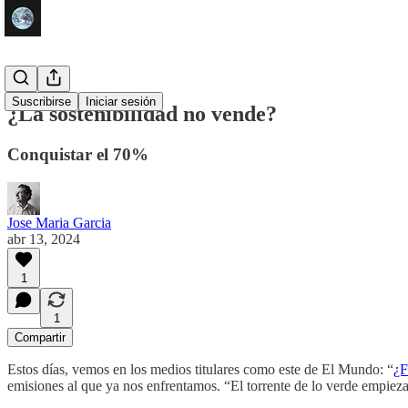
Suscribirse
Iniciar sesión
¿La sostenibilidad no vende?
Conquistar el 70%
Jose Maria Garcia
abr 13, 2024
1
1
Compartir
Estos días, vemos en los medios titulares como este de El Mundo: “
¿F
emisiones al que ya nos enfrentamos. “El torrente de lo verde empieza