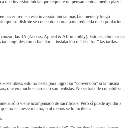
lica una inversión inicial que requiere un pensamiento a medio plazo
n hacer frente a esta inversión inicial más fácilmente y luego
vio que su disfrute se concentraba una parte reducida de la población,
vanzar: las 3A (Access, Appeal & Affordability). Esto es, eliminar las
n tangibles como facilitar la instalación o “descifrar” las tarifas.
sostenibles, esto no basta para lograr su “conversión” si la misma
s, que en muchos casos no son realistas. No se trata de culpabilizar,
nde si sólo viene acompañado de sacrificios. Pero sí puede ayudar a
que no le cueste mucho, o al menos se lo faciliten.
e.
, donde no hay un “peaje de transición”. En los demás casos, hacen