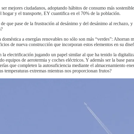
en ser mejores ciudadanos, adoptando hábitos de consumo más sostenibles,
el hogar y el transporte, EY cuantifica en el 70% de la población.
s de que pase de la frustración al desánimo y del desánimo al rechazo, y
a?
a doméstica a energías renovables no sólo son más “verdes”: Ahorran m
ficios de nueva construcción que incorporan estos elementos en su dis
 la electrificación jugando un papel similar al que ha tenido la digital
ando equipos de aerotermia y coches eléctricos. Y además ser la base pa
erías que completen la autosuficiencia mediante el almacenamiento ene
as temperaturas extremas mientras nos proporcionan frutos?