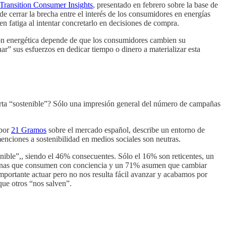
Transition Consumer Insights
, presentado en febrero sobre la base de
e cerrar la brecha entre el interés de los consumidores en energías
 en fatiga al intentar concretarlo en decisiones de compra.
ción energética depende de que los consumidores cambien su
” sus esfuerzos en dedicar tiempo o dinero a materializar esta
erta “sostenible”? Sólo una impresión general del número de campañas
 por
21 Gramos
sobre el mercado español, describe un entorno de
menciones a sostenibilidad en medios sociales son neutras.
ible”,, siendo el 46% consecuentes. Sólo el 16% son reticentes, un
rsonas que consumen con conciencia y un 71% asumen que cambiar
importante actuar pero no nos resulta fácil avanzar y acabamos por
ue otros “nos salven”.