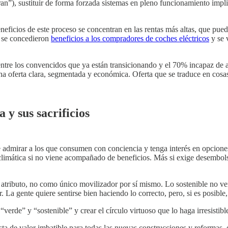
eran”), sustituir de forma forzada sistemas en pleno funcionamiento imp
eficios de este proceso se concentran en las rentas más altas, que puede
o se concedieron
beneficios a los compradores de coches eléctricos
y se 
entre los convencidos que ya están transicionando y el 70% incapaz de a
 oferta clara, segmentada y económica. Oferta que se traduce en cosas ta
 y sus sacrificios
admirar a los que consumen con conciencia y tenga interés en opciones 
climática si no viene acompañado de beneficios. Más si exige desembolso
 atributo, no como único movilizador por sí mismo. Lo sostenible no ve
a gente quiere sentirse bien haciendo lo correcto, pero, si es posible, 
erde” y “sostenible” y crear el círculo virtuoso que lo haga irresistibl
esta de valor imbatible para todas las nuevas construcciones y reformas