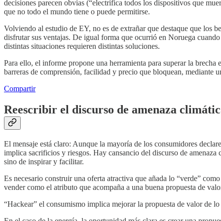
decisiones parecen obvias (“electrifica todos los dispositivos que mu
que no todo el mundo tiene o puede permitirse.
Volviendo al estudio de EY, no es de extrañar que destaque que los ben
disfrutar sus ventajas. De igual forma que ocurrió en Noruega cuand
distintas situaciones requieren distintas soluciones.
Para ello, el informe propone una herramienta para superar la brecha 
barreras de comprensión, facilidad y precio que bloquean, mediante una
Compartir
Reescribir el discurso de amenaza climática
El mensaje está claro: Aunque la mayoría de los consumidores declare 
implica sacrificios y riesgos. Hay cansancio del discurso de amenaza 
sino de inspirar y facilitar.
Es necesario construir una oferta atractiva que añada lo “verde” como
vender como el atributo que acompaña a una buena propuesta de valor. L
“Hackear” el consumismo implica mejorar la propuesta de valor de lo “v
En el caso de la energía, la oportunidad más clara es crear una propu