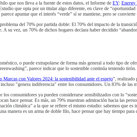
ilo que nos lleva a la fuente de estos datos, el Informe de
EY
:
Energy 
udio que opta por un titular algo diferente, en clave de “oportunidad d
, parece apuntar que el interés “verde” sí se mantiene, pero se convierte
n problema del 70% por partida doble: El 70% del impacto de la transi
 A su vez, un 70% de dichos hogares declara haber decidido “abandonar
doméstico, o puede extrapolarse de forma más general a todo tipo de of
reenwashing”, parece indicar que lo sostenible continúa teniendo tirón.
o Marcas con Valores 2024: la sostenibilidad ante el espejo
”, realizado
 e incluso "genera indiferencia" entre los consumidores. Un 83% de las 
 los consumidores ya pueden considerarse sensibilizados con lo “sosten
ovocan hace pensar. Es más, un 79% muestran admiración hacia las pe
nación climática” a la que se refiere el mismo estudio: sabemos que es 
na manera es un arma de doble filo, hace pensar que hay tiempo para q