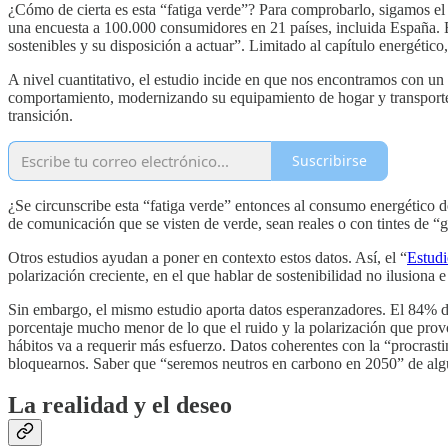
¿Cómo de cierta es esta “fatiga verde”? Para comprobarlo, sigamos el h
una encuesta a 100.000 consumidores en 21 países, incluida España. Est
sostenibles y su disposición a actuar”. Limitado al capítulo energético
A nivel cuantitativo, el estudio incide en que nos encontramos con u
comportamiento, modernizando su equipamiento de hogar y transporte.
transición.
Suscribirse
¿Se circunscribe esta “fatiga verde” entonces al consumo energético 
de comunicación que se visten de verde, sean reales o con tintes de “g
Otros estudios ayudan a poner en contexto estos datos. Así, el “
Estudi
polarización creciente, en el que hablar de sostenibilidad no ilusiona
Sin embargo, el mismo estudio aporta datos esperanzadores. El 84% de
porcentaje mucho menor de lo que el ruido y la polarización que pr
hábitos va a requerir más esfuerzo. Datos coherentes con la “procrasti
bloquearnos. Saber que “seremos neutros en carbono en 2050” de algu
La realidad y el deseo