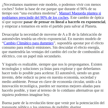
¿Necesitamos mantener este modelo, o podemos vivir con menos
coches? Sobre la base de ese parque que durante el 96% de su
tiempo son “una escultura moderna",
Manuel Maqueda plantea si
podríamos prescindir del 90% de los coches
. Este cambio de óptica
sí que supone
pasar de pensar en lineal a hacerlo en exponencial
,
y empezar a tomarnos en serio el partido para salvar al Planeta.
Desacoplar la necesidad de moverse de A a B de la fabricación de
automóviles tendría un efecto exponencial. En nuestro modelo de
“
Cambio Climático para dummies
”, supondría apostar por el efecto
consumo para reducir emisiones. Sin descuidar el efecto energía,
que mantendría las ventajas del cambio del coche de combustión al
eléctrico, con un papel más secundario.
Y lograrlo es realizable, siempre que nos lo propongamos. Existen
tecnologías y soluciones ya listas para explorar y que deberíamos
hacer todo lo posible para acelerar. El automóvil, siendo un gran
invento, debe reducir su peso en nuestra economía, sociedad y
medio ambiente. Pensar en clave de economía circular, unido a la
innovación tecnológica, pueden ser nuestras mejores aliadas para
hacerlo posible, y traer al terreno de lo cotidiano alternativas que ni
siquiera podemos imaginar hoy.
Buena parte de la revolución tiene que venir por la potenciación del
transporte público y los sistemas de mobility sharing,