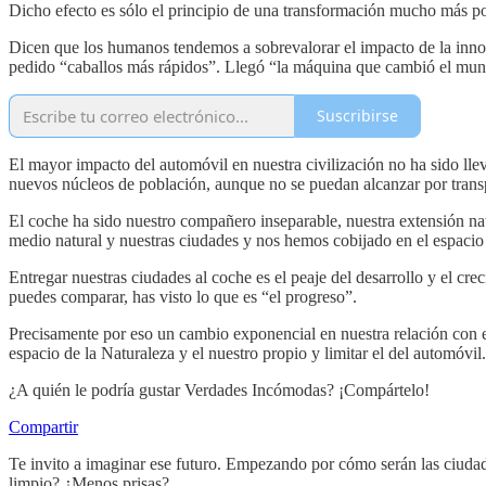
Dicho efecto es sólo el principio de una transformación mucho más pod
Dicen que los humanos tendemos a sobrevalorar el impacto de la innova
pedido “caballos más rápidos”. Llegó “la máquina que cambió el mund
Suscribirse
El mayor impacto del automóvil en nuestra civilización no ha sido llev
nuevos núcleos de población, aunque no se puedan alcanzar por transp
El coche ha sido nuestro compañero inseparable, nuestra extensión na
medio natural y nuestras ciudades y nos hemos cobijado en el espaci
Entregar nuestras ciudades al coche es el peaje del desarrollo y el cre
puedes comparar, has visto lo que es “el progreso”.
Precisamente por eso un cambio exponencial en nuestra relación con
espacio de la Naturaleza y el nuestro propio y limitar el del automóvi
¿A quién le podría gustar Verdades Incómodas? ¡Compártelo!
Compartir
Te invito a imaginar ese futuro. Empezando por cómo serán las ciuda
limpio? ¿Menos prisas?