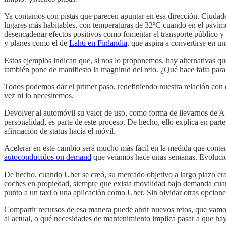
Ya contamos con pistas que parecen apuntar en esa dirección. Ciudade
lugares más habitables, con temperaturas de 32ºC cuando en el pavime
desencadenar efectos positivos como fomentar el transporte público y 
y planes como el de
Lahti en Finlandia
, que aspira a convertirse en 
Estos ejemplos indican que, si nos lo proponemos, hay alternativas q
también pone de manifiesto la magnitud del reto. ¿Qué hace falta par
Todos podemos dar el primer paso, redefiniendo nuestra relación con e
vez ni lo necesitemos.
Devolver al automóvil su valor de uso, como forma de llevarnos de A 
personalidad, es parte de este proceso. De hecho, ello explica en par
afirmación de status hacia el móvil.
Acelerar en este cambio será mucho más fácil en la medida que cont
autoconducidos on demand
que veíamos hace unas semanas. Evoluciona
De hecho, cuando Uber se creó, su mercado objetivo a largo plazo era s
coches en propiedad, siempre que exista movilidad bajo demanda cuand
punto a un taxi o una aplicación como Uber. Sin olvidar otras opcione
Compartir recursos de esa manera puede abrir nuevos retos, que vamos
al actual, o qué necesidades de mantenimiento implica pasar a que h