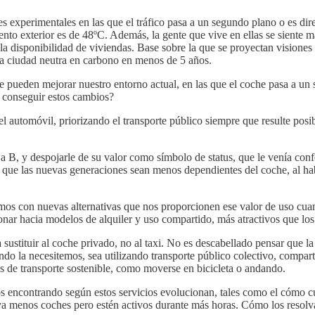
s experimentales en las que el tráfico pasa a un segundo plano o es d
nto exterior es de 48ºC. Además, la gente que vive en ellas se siente 
la disponibilidad de viviendas. Base sobre la que se proyectan visiones
una ciudad neutra en carbono en menos de 5 años.
ue pueden mejorar nuestro entorno actual, en las que el coche pasa a 
a conseguir estos cambios?
l automóvil, priorizando el transporte público siempre que resulte posi
a B, y despojarle de su valor como símbolo de status, que le venía con
te que las nuevas generaciones sean menos dependientes del coche, al h
emos con nuevas alternativas que nos proporcionen ese valor de uso c
r hacia modelos de alquiler y uso compartido, más atractivos que los h
ustituir al coche privado, no al taxi. No es descabellado pensar que la m
o la necesitemos, sea utilizando transporte público colectivo, compar
s de transporte sostenible, como moverse en bicicleta o andando.
 encontrando según estos servicios evolucionan, tales como el cómo cu
aya menos coches pero estén activos durante más horas. Cómo los resol