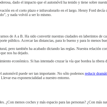
erosa, dado el impacto que el automóvil ha tenido y tiene sobre nuestr
ción en el corto plazo e infravalorarlo en el largo. Henry Ford decía q
o”, y nada volvió a ser lo mismo.
arnos de A a B. Ha sido convertir nuestras ciudades en laberintos de ca
orte público. Acercar las distancias, para lo bueno y para lo menos bu
tural, pero también ha acabado dictando las reglas. Nuestra relación co
o que nos ha dejado.
cimiento económico. Si has intentado cruzar la vía que bordea la ribera 
 el automóvil puede ser tan importante. No sólo podemos
reducir dramát
l. Llevar esa exponencialidad a nuestro entorno.
des. ¿Con menos coches y más espacio para las personas? ¿Con más nat