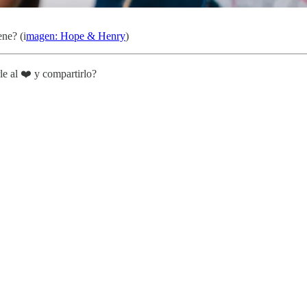
ene? (i
magen: Hope & Henry
)
le al ❤️ y compartirlo?