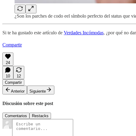
¿Son los parches de codo eel símbolo perfecto del status que vi
Si te ha gustado este artículo de
Verdades Incómodas
, ¿por qué no dar
Compartir
24
10
12
Compartir
Anterior
Siguiente
Discusión sobre este post
Comentarios
Restacks