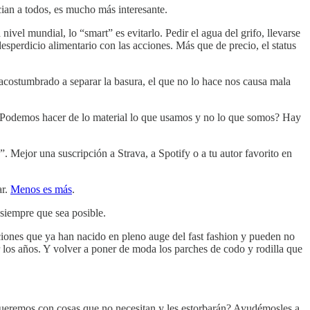
cian a todos, es mucho más interesante.
vel mundial, lo “smart” es evitarlo. Pedir el agua del grifo, llevarse
sperdicio alimentario con las acciones. Más que de precio, el status
acostumbrado a separar la basura, el que no lo hace nos causa mala
 ¿Podemos hacer de lo material lo que usamos y no lo que somos? Hay
”. Mejor una suscripción a Strava, a Spotify o a tu autor favorito en
ar.
Menos es más
.
siempre que sea posible.
iones que ya han nacido en pleno auge del fast fashion y pueden no
 los años. Y volver a poner de moda los parches de codo y rodilla que
eremos con cosas que no necesitan y les estorbarán? Ayudémosles a