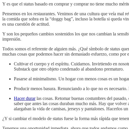
Y es que el status basado en comprar y comprar no tiene mucho mérito.
Pensemos en los restaurantes. Venimos de una cultura que veía mal reba
la comida que sobra en la “doggy bag”, incluso la botella si queda vi
es una cuestión de actitud.
Y son los pequeños cambios sostenidos los que nos cambian la sensibi
impresión.
Todos somos el referente de alguien más. ¿Qué símbolo de status qu
muchas cosas que podemos hacer sin demasiado esfuerzo, como por 
Cultivar el cuerpo y el espíritu. Cuidarnos. Invirtiendo en noso
Substack que otro objeto condenado al abandono prematuro.
Pasarse al minimalismo. Un hogar con menos cosas es un hogar 
Producir menos basura. Renunciando a lo que no es necesario.
Hacer durar
las cosas. Retomar buenas costumbres del pasado, 
saber que antes las cosas duraban mucho más. Hay que volver a 
alargaban la vida de camisas, jerseys y pantalones. Hacerlos un 
¿Y si cambiar el modelo de status fuese la forma más rápida que tene
Tenemos una oportunidad inmediata, ahora que todos andamos como l