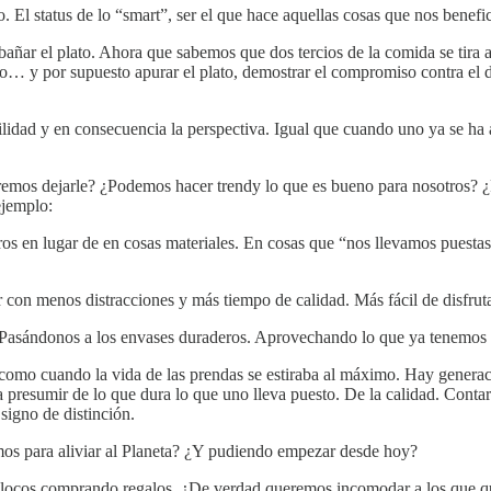
 El status de lo “smart”, ser el que hace aquellas cosas que nos benefi
ñar el plato. Ahora que sabemos que dos tercios de la comida se tira a ni
no… y por supuesto apurar el plato, demostrar el compromiso contra el de
lidad y en consecuencia la perspectiva. Igual que cuando uno ya se ha 
eremos dejarle? ¿Podemos hacer trendy lo que es bueno para nosotros?
ejemplo:
tros en lugar de en cosas materiales. En cosas que “nos llevamos puestas
con menos distracciones y más tiempo de calidad. Más fácil de disfrut
 Pasándonos a los envases duraderos. Aprovechando lo que ya tenemos 
como cuando la vida de las prendas se estiraba al máximo. Hay generac
presumir de lo que dura lo que uno lleva puesto. De la calidad. Contar
signo de distinción.
mos para aliviar al Planeta? ¿Y pudiendo empezar desde hoy?
ocos comprando regalos. ¿De verdad queremos incomodar a los que qu