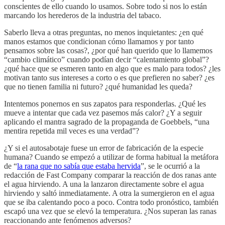
conscientes de ello cuando lo usamos. Sobre todo si nos lo están
marcando los herederos de la industria del tabaco.
Saberlo lleva a otras preguntas, no menos inquietantes: ¿en qué
manos estamos que condicionan cómo llamamos y por tanto
pensamos sobre las cosas?, ¿por qué han querido que lo llamemos
“cambio climático” cuando podían decir “calentamiento global”?
¿qué hace que se esmeren tanto en algo que es malo para todos? ¿les
motivan tanto sus intereses a corto o es que prefieren no saber? ¿es
que no tienen familia ni futuro? ¿qué humanidad les queda?
Intentemos ponernos en sus zapatos para responderlas. ¿Qué les
mueve a intentar que cada vez pasemos más calor? ¿Y a seguir
aplicando el mantra sagrado de la propaganda de Goebbels, “una
mentira repetida mil veces es una verdad”?
¿Y si el autosabotaje fuese un error de fabricación de la especie
humana? Cuando se empezó a utilizar de forma habitual la metáfora
de “
la rana que no sabía que estaba hervida
”, se le ocurrió a la
redacción de Fast Company comparar la reacción de dos ranas ante
el agua hirviendo. A una la lanzaron directamente sobre el agua
hirviendo y saltó inmediatamente. A otra la sumergieron en el agua
que se iba calentando poco a poco. Contra todo pronóstico, también
escapó una vez que se elevó la temperatura. ¿Nos superan las ranas
reaccionando ante fenómenos adversos?