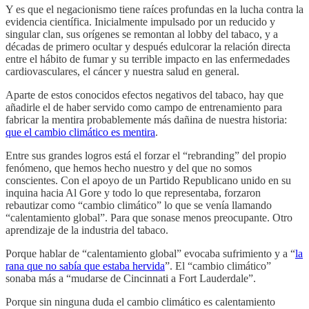
Y es que el negacionismo tiene raíces profundas en la lucha contra la
evidencia científica. Inicialmente impulsado por un reducido y
singular clan, sus orígenes se remontan al lobby del tabaco, y a
décadas de primero ocultar y después edulcorar la relación directa
entre el hábito de fumar y su terrible impacto en las enfermedades
cardiovasculares, el cáncer y nuestra salud en general.
Aparte de estos conocidos efectos negativos del tabaco, hay que
añadirle el de haber servido como campo de entrenamiento para
fabricar la mentira probablemente más dañina de nuestra historia:
que el cambio climático es mentira
.
Entre sus grandes logros está el forzar el “rebranding” del propio
fenómeno, que hemos hecho nuestro y del que no somos
conscientes. Con el apoyo de un Partido Republicano unido en su
inquina hacia Al Gore y todo lo que representaba, forzaron
rebautizar como “cambio climático” lo que se venía llamando
“calentamiento global”. Para que sonase menos preocupante. Otro
aprendizaje de la industria del tabaco.
Porque hablar de “calentamiento global” evocaba sufrimiento y a “
la
rana que no sabía que estaba hervida
”. El “cambio climático”
sonaba más a “mudarse de Cincinnati a Fort Lauderdale”.
Porque sin ninguna duda el cambio climático es calentamiento