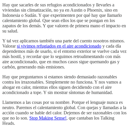
Hay que sacarles de sus refugios acondicionados y llevarles a
viviendas sin climatización, no ya en Austin o Phoenix, sino en
Indonesia o Sudán. Y que experimenten por qué hay que llamarlo
calentamiento global. Que sean ellos los que se pongan en los
zapatos de los demás. Y que valoren de primera mano el impacto en
su salud.
Y tal vez aplicarnos también una parte del cuento nosotros mismos.
Valorar
si vivimos refugiados en el aire acondicionado
y cada día
dependemos más de usarlo, si el entorno exterior se vuelve cada vez
más hostil, y recordar que lo seguimos retroalimentando con más
aire acondicionado, que en muchos casos sigue quemando gas y
carbón, generando más emisiones.
Hay que preguntarnos si estamos siendo demasiado razonables
contra los irrazonables. Simplemente no funciona. Y nos vamos a
ahogar en calor, mientras ellos siguen decidiendo con el aire
acondicionado a tope. Y sin mostrar síntomas de humanidad.
Llamemos a las cosas por su nombre. Porque el lenguaje nunca es
neutro. Paremos el calentamiento global. Con quejas y llamadas a la
acción cuando se hable del calor. Dejemos de ser razonables con los
que no lo son.
Stop Making Sense!
, que cantaban los Talking
Heads.