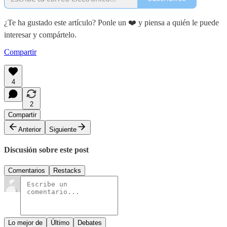
¿Te ha gustado este artículo? Ponle un ❤️ y piensa a quién le puede
interesar y compártelo.
Compartir
4
2
Compartir
Anterior
Siguiente
Discusión sobre este post
Comentarios
Restacks
Lo mejor de
Último
Debates