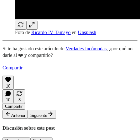
Foto de
Ricardo IV Tamayo
en
Unsplash
Si te ha gustado este artículo de
Verdades Incómodas
, ¿por qué no
darle al ❤️ y compartirlo?
Compartir
10
10
3
Compartir
Anterior
Siguiente
Discusión sobre este post