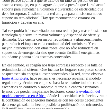
Todo parece apuntar a que se trató de un fallo de gestión de un
sistema complejo, en parte agravado por la presión que la red actual
soporta para aumentar el volumen y diversidad de electricidad que
debe incorporar. Gestionar una red antigua para un sistema nuevo
supone un reto adicional. Hay que reconocer que estamos en
transición y trabajar en ella.
Tal vez podría haberse evitado con una red mejor y más robusta, con
tecnología que sirva un mayor volumen y disparidad de oferta y
demanda. Que cuente con mayor redundancia y almacenamiento,
para reducir el impacto en la continuidad del suministro. Y con
mayor interconexión con otras redes, que no sólo redundará en
supuestos de emergencia sino que además facilitará energía más
abundante y barata a los sistemas conectados.
En ese sentido, el apagón nos trajo sorpresas respecto a la falta de
redundancia del sistema. Que incluso los hogares con placas solares
se quedasen sin energía al estar conectados a la red, como observa
Iñigo Amoribieta
, hace pensar si es necesario repensar el modelo
regulatorio y técnico en el que se basa la red, sobre todo de cara a
escenarios de conflicto o sabotaje. Y trae a la cabeza escenarios
lejanos que pueden inspirarnos lecciones, como
la evolución del
modelo energético en África
, dónde la necesidad se ha hecho virtud:
la combinación de apagones habituales con los costes decrecientes
de la energía solar ha hecho posible la proliferación de microredes
“off grid” impulsadas por energía renovable.