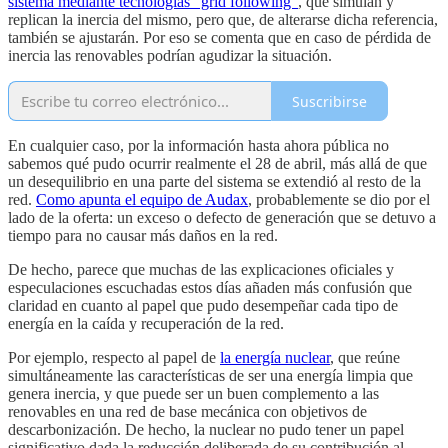
sistema mediante tecnologías “grid following”
, que simulan y
replican la inercia del mismo, pero que, de alterarse dicha referencia,
también se ajustarán. Por eso se comenta que en caso de pérdida de
inercia las renovables podrían agudizar la situación.
Suscribirse
En cualquier caso, por la información hasta ahora pública no
sabemos qué pudo ocurrir realmente el 28 de abril, más allá de que
un desequilibrio en una parte del sistema se extendió al resto de la
red.
Como apunta el equipo de Audax
, probablemente se dio por el
lado de la oferta: un exceso o defecto de generación que se detuvo a
tiempo para no causar más daños en la red.
De hecho, parece que muchas de las explicaciones oficiales y
especulaciones escuchadas estos días añaden más confusión que
claridad en cuanto al papel que pudo desempeñar cada tipo de
energía en la caída y recuperación de la red.
Por ejemplo, respecto al papel de
la energía nuclear
, que reúne
simultáneamente las características de ser una energía limpia que
genera inercia, y que puede ser un buen complemento a las
renovables en una red de base mecánica con objetivos de
descarbonización. De hecho, la nuclear no pudo tener un papel
significativo dada la reducción deliberada de su contribución al