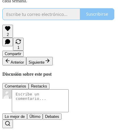
cada semana.
Suscribirse
2
1
Compartir
Anterior
Siguiente
Discusión sobre este post
Comentarios
Restacks
Lo mejor de
Último
Debates