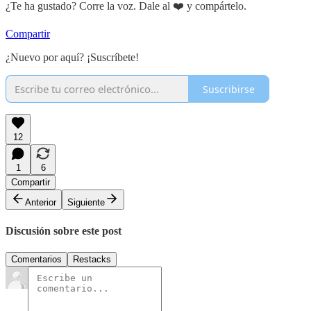
¿Te ha gustado? Corre la voz. Dale al ❤️ y compártelo.
Compartir
¿Nuevo por aquí? ¡Suscríbete!
Suscribirse
12
1
6
Compartir
Anterior
Siguiente
Discusión sobre este post
Comentarios
Restacks