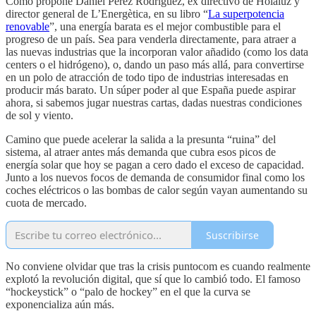
Como propone Daniel Pérez Rodríguez, ex directivo de Holaluz y
director general de L’Energètica, en su libro “
La superpotencia
renovable
”, una energía barata es el mejor combustible para el
progreso de un país. Sea para venderla directamente, para atraer a
las nuevas industrias que la incorporan valor añadido (como los data
centers o el hidrógeno), o, dando un paso más allá, para convertirse
en un polo de atracción de todo tipo de industrias interesadas en
producir más barato. Un súper poder al que España puede aspirar
ahora, si sabemos jugar nuestras cartas, dadas nuestras condiciones
de sol y viento.
Camino que puede acelerar la salida a la presunta “ruina” del
sistema, al atraer antes más demanda que cubra esos picos de
energía solar que hoy se pagan a cero dado el exceso de capacidad.
Junto a los nuevos focos de demanda de consumidor final como los
coches eléctricos o las bombas de calor según vayan aumentando su
cuota de mercado.
Suscribirse
No conviene olvidar que tras la crisis puntocom es cuando realmente
explotó la revolución digital, que sí que lo cambió todo. El famoso
“hockeystick” o “palo de hockey” en el que la curva se
exponencializa aún más.