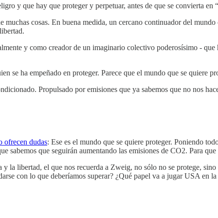
gro y que hay que proteger y perpetuar, antes de que se convierta en 
l de muchas cosas. En buena medida, un cercano continuador del mundo
libertad.
lmente y como creador de un imaginario colectivo poderosísimo - que 
n se ha empeñado en proteger. Parece que el mundo que se quiere prot
condicionado. Propulsado por emisiones que ya sabemos que no nos hace
o ofrecen dudas
: Ese es el mundo que se quiere proteger. Poniendo todo
, que sabemos que seguirán aumentando las emisiones de CO2. Para que 
 y la libertad, el que nos recuerda a Zweig, no sólo no se protege, si
arse con lo que deberíamos superar? ¿Qué papel va a jugar USA en la si