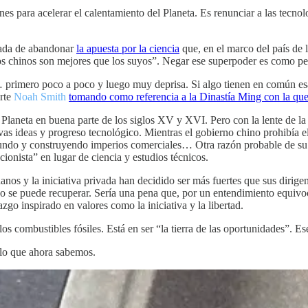
siones para acelerar el calentamiento del Planeta. Es renunciar a las te
añada de abandonar
la apuesta por la ciencia
que, en el marco del país de 
s chinos son mejores que los suyos”. Negar ese superpoder es como pega
o… primero poco a poco y luego muy deprisa. Si algo tienen en común es
rte
Noah Smith
tomando como referencia a la Dinastía Ming con la que
Planeta en buena parte de los siglos XV y XVI. Pero con la lente de la 
s ideas y progreso tecnológico. Mientras el gobierno chino prohibía el
undo y construyendo imperios comerciales… Otra razón probable de su d
cionista” en lugar de ciencia y estudios técnicos.
anos y la iniciativa privada han decidido ser más fuertes que sus dirige
 no se puede recuperar. Sería una pena que, por un entendimiento equiv
zgo inspirado en valores como la iniciativa y la libertad.
s combustibles fósiles. Está en ser “la tierra de las oportunidades”. E
 lo que ahora sabemos.