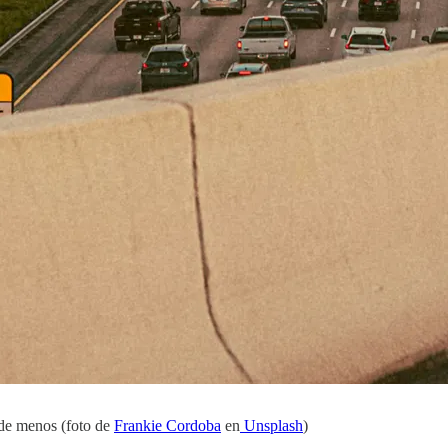
de menos (foto de
Frankie Cordoba
en
Unsplash
)