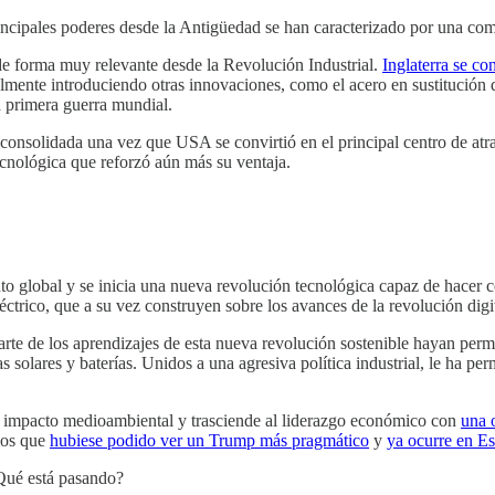
principales poderes desde la Antigüedad se han caracterizado por una co
Y de forma muy relevante desde la Revolución Industrial.
Inglaterra se co
ualmente introduciendo otras innovaciones, como el acero en sustitución d
a primera guerra mundial.
solidada una vez que USA se convirtió en el principal centro de atracc
 tecnológica que reforzó aún más su ventaja.
 global y se inicia una nueva revolución tecnológica capaz de hacer c
ctrico, que a su vez construyen sobre los avances de la revolución digit
rte de los aprendizajes de esta nueva revolución sostenible hayan permi
s solares y baterías. Unidos a una agresiva política industrial, le ha pe
u impacto medioambiental y trasciende al liderazgo económico con
una 
amos que
hubiese podido ver un Trump más pragmático
y
ya ocurre en E
 ¿Qué está pasando?