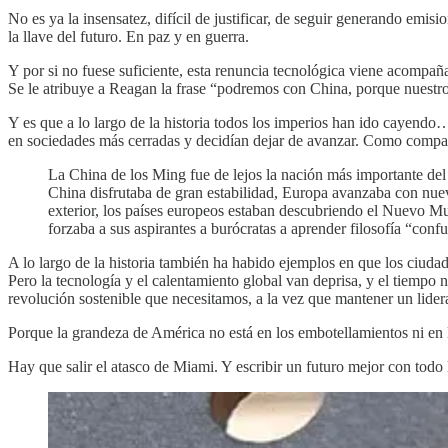
No es ya la insensatez, difícil de justificar, de seguir generando emi
la llave del futuro. En paz y en guerra.
Y por si no fuese suficiente, esta renuncia tecnológica viene acomp
Se le atribuye a Reagan la frase “podremos con China, porque nuestro
Y es que a lo largo de la historia todos los imperios han ido cayend
en sociedades más cerradas y decidían dejar de avanzar. Como compa
La China de los Ming fue de lejos la nación más importante del 
China disfrutaba de gran estabilidad, Europa avanzaba con nueva
exterior, los países europeos estaban descubriendo el Nuevo M
forzaba a sus aspirantes a burócratas a aprender filosofía “confu
A lo largo de la historia también ha habido ejemplos en que los ciudad
Pero la tecnología y el calentamiento global van deprisa, y el tiempo
revolución sostenible que necesitamos, a la vez que mantener un lidera
Porque la grandeza de América no está en los embotellamientos ni en lo
Hay que salir el atasco de Miami. Y escribir un futuro mejor con todo