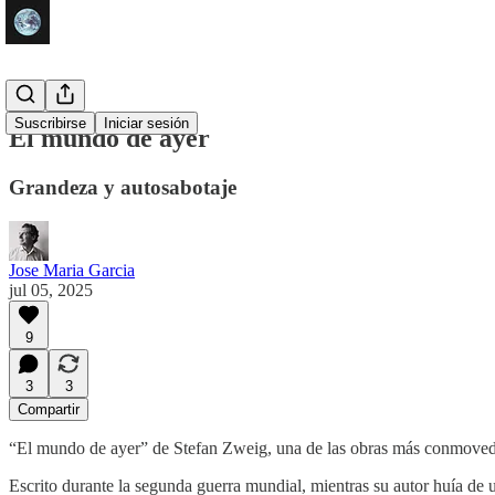
Suscribirse
Iniciar sesión
El mundo de ayer
Grandeza y autosabotaje
Jose Maria Garcia
jul 05, 2025
9
3
3
Compartir
“El mundo de ayer” de Stefan Zweig, una de las obras más conmovedo
Escrito durante la segunda guerra mundial, mientras su autor huía de 