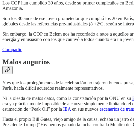
Los COP han cumplido 30 años, desde su primer cumpleaños en Berlín, 
Amazonia.
Son los 30 años de ese joven prometedor que cumplió los 20 en París,
globales desde las referencias pre-industriales (ó +2ªC, según se interp
Sin embargo, la COP en Belem nos ha recordado a ratos a aquellos artis
energía y entusiasmo con los que cautivó a todos cuando era un joven
Compartir
Malos augurios
Y es que los prolegómenos de la celebración no trajeron buenos pres
París, hacía difícil acuerdos realmente representativos.
Ni la oleada de malos datos, como la constatación por la ONU en su
era ya prácticamente imposible de alcanzar simplemente limitando el
estimación de “Peak Oil” por la
IEA
en sus nuevos
escenarios de tran
Hasta el propio Bill Gates, viejo amigo de la causa, echaba un jarro d
Presidente Trump (“He/ hemos ganado la lucha contra la Mentira d