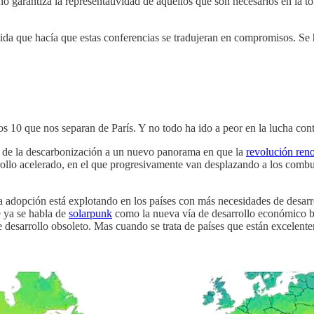
o no garantiza la representatividad de aquellos que son necesarios en la
tida que hacía que estas conferencias se tradujeran en compromisos. Se 
 10 que nos separan de París. Y no todo ha ido a peor en la lucha cont
s de la descarbonización a un nuevo panorama en que la
revolución ren
rrollo acelerado, en el que progresivamente van desplazando a los combus
uya adopción está explotando en los países con más necesidades de desa
e ya se habla de
solarpunk
como la nueva vía de desarrollo económico b
de desarrollo obsoleto. Mas cuando se trata de países que están excelen