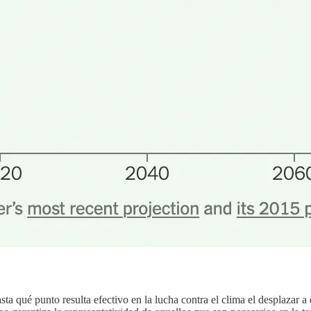
ta qué punto resulta efectivo en la lucha contra el clima el desplazar a