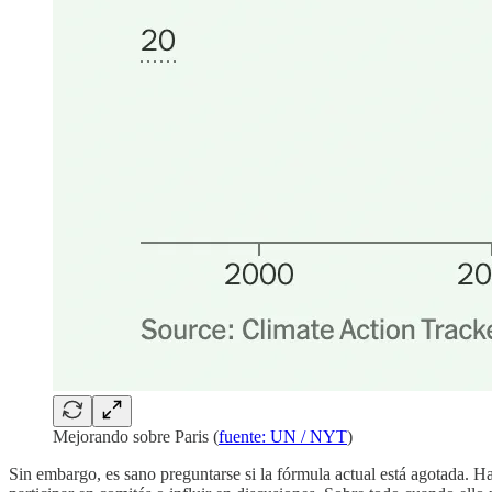
Mejorando sobre Paris (
fuente: UN / NYT
)
Sin embargo, es sano preguntarse si la fórmula actual está agotada. Has