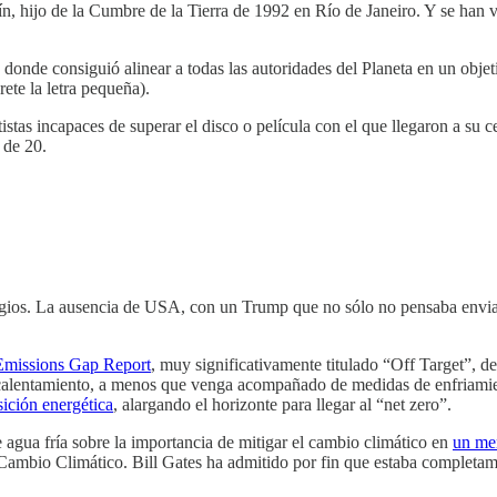
hijo de la Cumbre de la Tierra de 1992 en Río de Janeiro. Y se han vue
 donde consiguió alinear a todas las autoridades del Planeta en un obj
rete la letra pequeña).
tas incapaces de superar el disco o película con el que llegaron a su c
 de 20.
agios. La ausencia de USA, con un Trump que no sólo no pensaba enviar
Emissions Gap Report
, muy significativamente titulado “Off Target”, de
 calentamiento, a menos que venga acompañado de medidas de enfriamien
sición energética
, alargando el horizonte para llegar al “net zero”.
e agua fría sobre la importancia de mitigar el cambio climático en
un m
el Cambio Climático. Bill Gates ha admitido por fin que estaba com