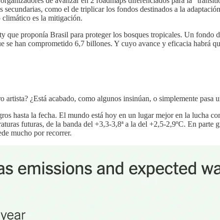
organizadores de avanzar en 2 roadmaps diferenciados para la “transition
secundarias, como el de triplicar los fondos destinados a la adaptació
climático es la mitigación.
ty que proponía Brasil para proteger los bosques tropicales. Un fondo d
e se han comprometido 6,7 billones. Y cuyo avance y eficacia habrá que
ro artista? ¿Está acabado, como algunos insinúan, o simplemente pasa u
logros hasta la fecha. El mundo está hoy en un lugar mejor en la lucha co
uras futuras, de la banda del +3,3-3,8ª a la del +2,5-2,9ºC. En parte gra
ede mucho por recorrer.