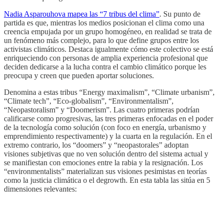
Nadia Asparouhova mapea las “7 tribus del clima”
. Su punto de
partida es que, mientras los medios posicionan el clima como una
creencia empujada por un grupo homogéneo, en realidad se trata de
un fenómeno más complejo, para lo que define grupos entre los
activistas climáticos. Destaca igualmente cómo este colectivo se está
enriqueciendo con personas de amplia experiencia profesional que
deciden dedicarse a la lucha contra el cambio climático porque les
preocupa y creen que pueden aportar soluciones.
Denomina a estas tribus “Energy maximalism”, “Climate urbanism”,
“Climate tech”, “Eco-globalism”, “Environmentalism”,
“Neopastoralism” y “Doomerism”. Las cuatro primeras podrían
calificarse como progresivas, las tres primeras enfocadas en el poder
de la tecnología como solución (con foco en energía, urbanismo y
emprendimiento respectivamente) y la cuarta en la regulación. En el
extremo contrario, los “doomers” y “neopastorales” adoptan
visiones subjetivas que no ven solución dentro del sistema actual y
se manifiestan con emociones entre la rabia y la resignación. Los
“environmentalists” materializan sus visiones pesimistas en teorías
como la justicia climática o el degrowth. En esta tabla las sitúa en 5
dimensiones relevantes: