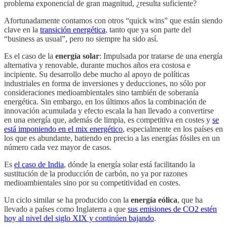
problema exponencial de gran magnitud, ¿resulta suficiente?
Afortunadamente contamos con otros “quick wins” que están siendo
clave en la
transición energética
, tanto que ya son parte del
“business as usual”, pero no siempre ha sido así.
Es el caso de la
energía solar
: Impulsada por tratarse de una energía
alternativa y renovable, durante muchos años era costosa e
incipiente. Su desarrollo debe mucho al apoyo de políticas
industriales en forma de inversiones y deducciones, no sólo por
consideraciones medioambientales sino también de soberanía
energética. Sin embargo, en los últimos años la combinación de
innovación acumulada y efecto escala la han llevado a convertirse
en una energía que, además de limpia, es competitiva en costes y
se
está imponiendo en el mix energético
, especialmente en los países en
los que es abundante, batiendo en precio a las energías fósiles en un
número cada vez mayor de casos.
Es
el caso de India
, dónde la energía solar está facilitando la
sustitución de la producción de carbón, no ya por razones
medioambientales sino por su competitividad en costes.
Un ciclo similar se ha producido con la
energía eólica
, que ha
llevado a países como Inglaterra a que
sus emisiones de CO2 estén
hoy al nivel del siglo XIX y continúen bajando
.