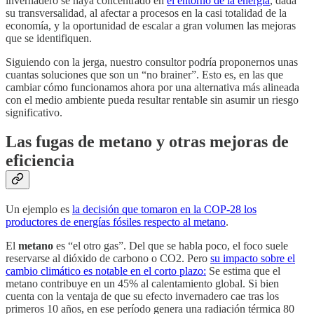
invernadero se haya concentrado en
el entorno de la energía
, dada
su transversalidad, al afectar a procesos en la casi totalidad de la
economía, y la oportunidad de escalar a gran volumen las mejoras
que se identifiquen.
Siguiendo con la jerga, nuestro consultor podría proponernos unas
cuantas soluciones que son un “no brainer”. Esto es, en las que
cambiar cómo funcionamos ahora por una alternativa más alineada
con el medio ambiente pueda resultar rentable sin asumir un riesgo
significativo.
Las fugas de metano y otras mejoras de
eficiencia
Un ejemplo es
la decisión que tomaron en la COP-28 los
productores de energías fósiles respecto al metano
.
El
metano
es “el otro gas”. Del que se habla poco, el foco suele
reservarse al dióxido de carbono o CO2. Pero
su impacto sobre el
cambio climático es notable en el corto plazo:
Se estima que el
metano contribuye en un 45% al calentamiento global. Si bien
cuenta con la ventaja de que su efecto invernadero cae tras los
primeros 10 años, en ese período genera una radiación térmica 80