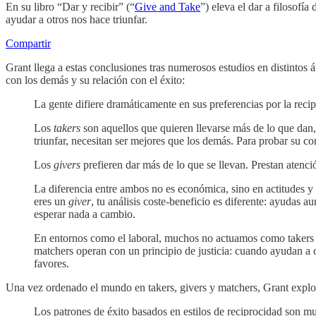
En su libro “Dar y recibir” (“
Give and Take
”) eleva el dar a filosofí
ayudar a otros nos hace triunfar.
Compartir
Grant llega a estas conclusiones tras numerosos estudios en distintos
con los demás y su relación con el éxito:
La gente difiere dramáticamente en sus preferencias por la recip
Los
takers
son aquellos que quieren llevarse más de lo que dan
triunfar, necesitan ser mejores que los demás. Para probar su c
Los
givers
prefieren dar más de lo que se llevan. Prestan atenci
La diferencia entre ambos no es económica, sino en actitudes y
eres un
giver
, tu análisis coste-beneficio es diferente: ayudas 
esperar nada a cambio.
En entornos como el laboral, muchos no actuamos como takers 
matchers operan con un principio de justicia: cuando ayudan a ot
favores.
Una vez ordenado el mundo en takers, givers y matchers, Grant explora
Los patrones de éxito basados en estilos de reciprocidad son muy 