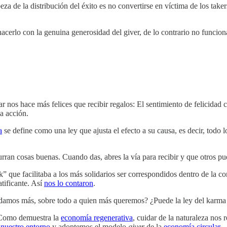
eza de la distribución del éxito es no convertirse en víctima de los tak
 hacerlo con la genuina generosidad del giver, de lo contrario no funcio
r nos hace más felices que recibir regalos: El sentimiento de felicid
a acción.
a
se define como una ley que ajusta el efecto a su causa, es decir, tod
rran cosas buenas. Cuando das, abres la vía para recibir y que otros pue
” que facilitaba a los más solidarios ser correspondidos dentro de la c
atificante. Así
nos lo contaron
.
 damos más, sobre todo a quien más queremos? ¿Puede la ley del karma s
. Como demuestra la
economía regenerativa
, cuidar de la naturaleza no
 nuestro entorno
y adoptemos el modelo
giver
de la
economía circular
.