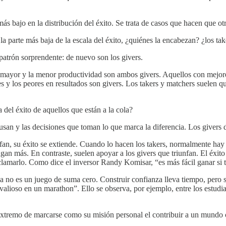
más bajo en la distribución del éxito. Se trata de casos que hacen que ot
la parte más baja de la escala del éxito, ¿quiénes la encabezan? ¿los ta
patrón sorprendente: de nuevo son los givers.
la mayor y la menor productividad son ambos givers. Aquellos con mejo
 y los peores en resultados son givers. Los takers y matchers suelen qu
del éxito de aquellos que están a la cola?
 usan y las decisiones que toman lo que marca la diferencia. Los givers d
nfan, su éxito se extiende. Cuando lo hacen los takers, normalmente hay 
ngan más. En contraste, suelen apoyar a los givers que triunfan. El éxito
reclamarlo. Como dice el inversor Randy Komisar, “es más fácil ganar si
da no es un juego de suma cero. Construir confianza lleva tiempo, pero s
valioso en un marathon”. Ello se observa, por ejemplo, entre los estu
 extremo de marcarse como su misión personal el contribuir a un mund