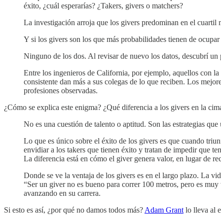
éxito, ¿cuál esperarías? ¿Takers, givers o matchers?
La investigación arroja que los givers predominan en el cuartil 
Y si los givers son los que más probabilidades tienen de ocupar 
Ninguno de los dos. Al revisar de nuevo los datos, descubrí un 
Entre los ingenieros de California, por ejemplo, aquellos con 
consistente dan más a sus colegas de lo que reciben. Los mejores
profesiones observadas.
¿Cómo se explica este enigma? ¿Qué diferencia a los givers en la cima 
No es una cuestión de talento o aptitud. Son las estrategias que
Lo que es único sobre el éxito de los givers es que cuando triu
envidiar a los takers que tienen éxito y tratan de impedir que te
La diferencia está en cómo el giver genera valor, en lugar de 
Donde se ve la ventaja de los givers es en el largo plazo. La vi
“Ser un giver no es bueno para correr 100 metros, pero es muy 
avanzando en su carrera.
Si esto es así, ¿por qué no damos todos más?
Adam Grant
lo lleva al