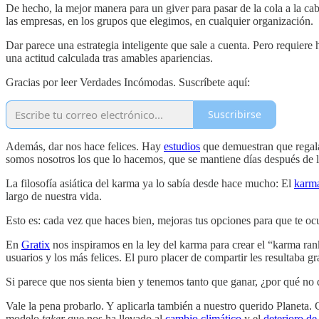
De hecho, la mejor manera para un giver para pasar de la cola a la cab
las empresas, en los grupos que elegimos, en cualquier organización.
Dar parece una estrategia inteligente que sale a cuenta. Pero requiere
una actitud calculada tras amables apariencias.
Gracias por leer Verdades Incómodas. Suscríbete aquí:
Suscribirse
Además, dar nos hace felices. Hay
estudios
que demuestran que regala
somos nosotros los que lo hacemos, que se mantiene días después de l
La filosofía asiática del karma ya lo sabía desde hace mucho: El
karm
largo de nuestra vida.
Esto es: cada vez que haces bien, mejoras tus opciones para que te ocu
En
Gratix
nos inspiramos en la ley del karma para crear el “karma rank
usuarios y los más felices. El puro placer de compartir les resultaba gr
Si parece que nos sienta bien y tenemos tanto que ganar, ¿por qué no
Vale la pena probarlo. Y aplicarla también a nuestro querido Planeta
modelo
taker
que nos ha llevado al
cambio climático
y el
deterioro de