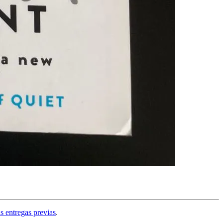
s entregas previas
.