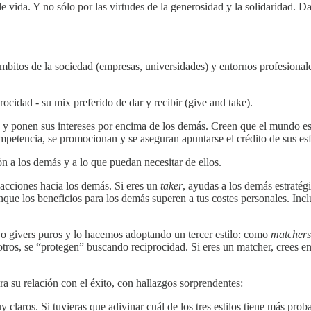
a de vida. Y no sólo por las virtudes de la generosidad y la solidaridad.
 ámbitos de la sociedad (empresas, universidades) y entornos profesion
rocidad - su mix preferido de dar y recibir (give and take).
, y ponen sus intereses por encima de los demás. Creen que el mundo es
ompetencia, se promocionan y se aseguran apuntarse el crédito de sus es
ón a los demás y a lo que puedan necesitar de ellos.
 acciones hacia los demás. Si eres un
taker
, ayudas a los demás estratég
aunque los beneficios para los demás superen a tus costes personales. Inc
o givers puros y lo hacemos adoptando un tercer estilo: como
matchers
ros, se “protegen” buscando reciprocidad. Si eres un matcher, crees en el
 su relación con el éxito, con hallazgos sorprendentes:
claros. Si tuvieras que adivinar cuál de los tres estilos tiene más proba