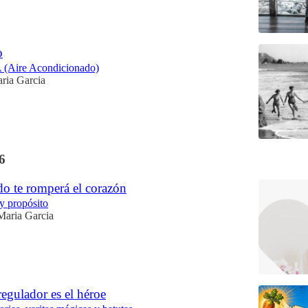
o
A (Aire Acondicionado)
ria Garcia
6
o te romperá el corazón
y propósito
Maria Garcia
egulador es el héroe