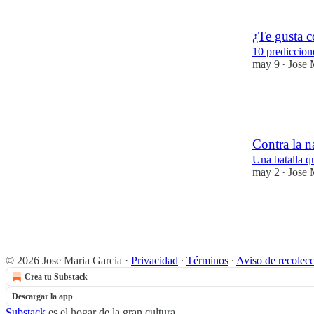
9
4
¿Te gusta c
10 prediccion
may 9
Jose 
•
13
20
4
Contra la n
Una batalla q
may 2
Jose 
•
13
7
8
© 2026 Jose Maria Garcia
·
Privacidad
∙
Términos
∙
Aviso de recolec
Crea tu Substack
Descargar la app
Substack
es el hogar de la gran cultura