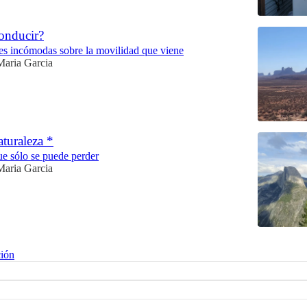
onducir?
es incómodas sobre la movilidad que viene
Maria Garcia
aturaleza *
ue sólo se puede perder
Maria Garcia
ción