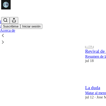
Inicio
Archivo
Suscribirse
Iniciar sesión
Acerca de
Último
Lo m
Revival de
Resumen de l
jul 18
11
2
7
La duda
Matar al mens
jul 12
Jose 
•
10