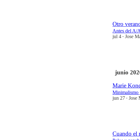
4
6
Otro veran
Antes del A/
jul 4
Jose Ma
•
26
19
12
junio 202
Marie Kond
Minimalismo 
jun 27
Jose 
•
21
11
10
Cuando el r