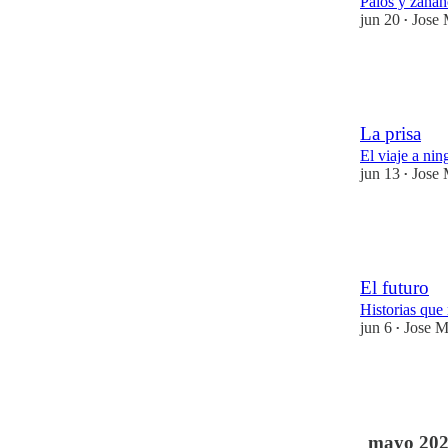
Palos y zanaho
jun 20
Jose 
•
3
8
2
La prisa
El viaje a nin
jun 13
Jose 
•
24
14
10
El futuro
Historias que
jun 6
Jose M
•
10
2
5
mayo 20