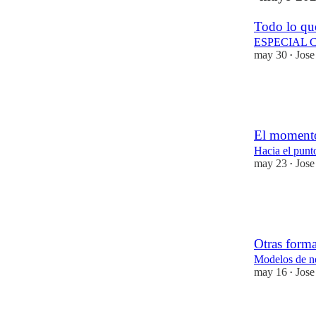
Todo lo que
ESPECIAL Cir
may 30
Jose
•
7
4
9
El momento
Hacia el punt
may 23
Jose
•
12
1
6
Otras forma
Modelos de n
may 16
Jose
•
11