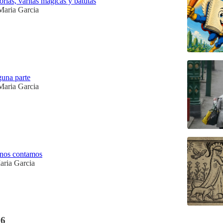
rias, varitas mágicas y batutas
Maria Garcia
guna parte
Maria Garcia
 nos contamos
aria Garcia
26