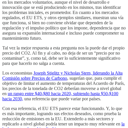
en los mercados voluntarios, aunque el nivel de desarrollo e
innovación que se está produciendo en los mismos, tras identificar
los problemas iniciales, es prometedor. En cuanto a los mercados
regulados, el EU ETS, y otros ejemplos similares, muestran una vía
que funciona, si bien no conviene olvidar que dependen de la
regulación y el impulso político que los impone, dependencia que no
asegura su expansión internacional e incluso puede comprometer su
mantenimiento futuro.
Tal vez la mejor respuesta a esta pregunta nos la puede dar el propio
precio del CO2. Al fin y al cabo, no deja de ser un “precio por no
contaminar”, y, como tal, debe ser lo suficientemente significativo
para que hacerlo no salga a cuenta.
Los economistas
Joseph Stiglitz y Nicholas Stern, liderando la Alta
Comisión sobre Precios de Carbono
, sugerían que, para cumplir el
objetivo de limitar el aumento de temperaturas del Acuerdo de París,
los precios de la tonelada de CO2 deberían moverse a nivel global
en
un rango entre $40-$80 hacia 2020, subiendo hasta $50-$100
hacia 2030,
una referencia que puede variar por países.
Con esa referencia, el EU ETS parece estar funcionando. Y, lo que
es más importante, logrando sus efectos deseados, como prueba la
reducción de emisiones en la EU. Extenderlo a más sectores y
replicarlo a nivel global podría tener un impacto muy relevante en
la