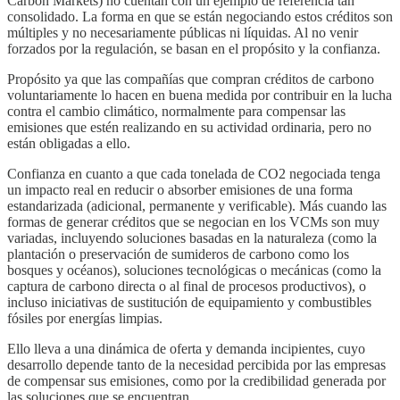
Carbon Markets) no cuentan con un ejemplo de referencia tan
consolidado. La forma en que se están negociando estos créditos son
múltiples y no necesariamente públicas ni líquidas. Al no venir
forzados por la regulación, se basan en el propósito y la confianza.
Propósito ya que las compañías que compran créditos de carbono
voluntariamente lo hacen en buena medida por contribuir en la lucha
contra el cambio climático, normalmente para compensar las
emisiones que estén realizando en su actividad ordinaria, pero no
están obligadas a ello.
Confianza en cuanto a que cada tonelada de CO2 negociada tenga
un impacto real en reducir o absorber emisiones de una forma
estandarizada (adicional, permanente y verificable). Más cuando las
formas de generar créditos que se negocian en los VCMs son muy
variadas, incluyendo soluciones basadas en la naturaleza (como la
plantación o preservación de sumideros de carbono como los
bosques y océanos), soluciones tecnológicas o mecánicas (como la
captura de carbono directa o al final de procesos productivos), o
incluso iniciativas de sustitución de equipamiento y combustibles
fósiles por energías limpias.
Ello lleva a una dinámica de oferta y demanda incipientes, cuyo
desarrollo depende tanto de la necesidad percibida por las empresas
de compensar sus emisiones, como por la credibilidad generada por
las soluciones que se encuentran.