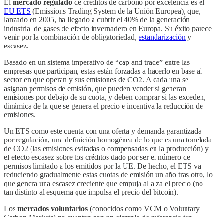
El
mercado regulado
de créditos de carbono por excelencia es el
EU ETS
(Emissions Trading System de la Unión Europea), que,
lanzado en 2005, ha llegado a cubrir el 40% de la generación
industrial de gases de efecto invernadero en Europa. Su éxito parece
venir por la combinación de obligatoriedad,
estandarización
y
escasez.
Basado en un sistema imperativo de “cap and trade” entre las
empresas que participan, estas están forzadas a hacerlo en base al
sector en que operan y sus emisiones de CO2. A cada una se
asignan permisos de emisión, que pueden vender si generan
emisiones por debajo de su cuota, y deben comprar si las exceden,
dinámica de la que se genera el precio e incentiva la reducción de
emisiones.
Un ETS como este cuenta con una oferta y demanda garantizada
por regulación, una definición homogénea de lo que es una tonelada
de CO2 (las emisiones evitadas o compensadas en la producción) y
el efecto escasez sobre los créditos dado por ser el número de
permisos limitado a los emitidos por la UE. De hecho, el ETS va
reduciendo gradualmente estas cuotas de emisión un año tras otro, lo
que genera una escasez creciente que empuja al alza el precio (no
tan distinto al esquema que impulsa el precio del bitcoin).
Los
mercados voluntarios
(conocidos como VCM o Voluntary