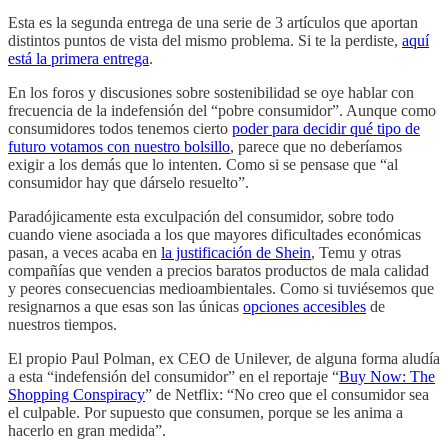
Esta es la segunda entrega de una serie de 3 artículos que aportan
distintos puntos de vista del mismo problema. Si te la perdiste,
aquí
está la primera entrega
.
En los foros y discusiones sobre sostenibilidad se oye hablar con
frecuencia de la indefensión del “pobre consumidor”. Aunque como
consumidores todos tenemos cierto
poder para decidir qué tipo de
futuro votamos con nuestro bolsillo
, parece que no deberíamos
exigir a los demás que lo intenten. Como si se pensase que “al
consumidor hay que dárselo resuelto”.
Paradójicamente esta exculpación del consumidor, sobre todo
cuando viene asociada a los que mayores dificultades económicas
pasan, a veces acaba en
la justificación de Shein
, Temu y otras
compañías que venden a precios baratos productos de mala calidad
y peores consecuencias medioambientales. Como si tuviésemos que
resignarnos a que esas son las únicas
opciones accesibles
de
nuestros tiempos.
El propio Paul Polman, ex CEO de Unilever, de alguna forma aludía
a esta “indefensión del consumidor” en el reportaje “
Buy Now: The
Shopping Conspiracy
” de Netflix: “No creo que el consumidor sea
el culpable. Por supuesto que consumen, porque se les anima a
hacerlo en gran medida”.