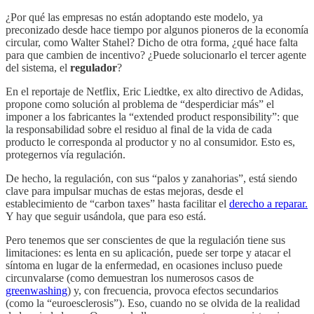
¿Por qué las empresas no están adoptando este modelo, ya
preconizado desde hace tiempo por algunos pioneros de la economía
circular, como Walter Stahel? Dicho de otra forma, ¿qué hace falta
para que cambien de incentivo? ¿Puede solucionarlo el tercer agente
del sistema, el
regulador
?
En el reportaje de Netflix, Eric Liedtke, ex alto directivo de Adidas,
propone como solución al problema de “desperdiciar más” el
imponer a los fabricantes la “extended product responsibility”: que
la responsabilidad sobre el residuo al final de la vida de cada
producto le corresponda al productor y no al consumidor. Esto es,
protegernos vía regulación.
De hecho, la regulación, con sus “palos y zanahorias”, está siendo
clave para impulsar muchas de estas mejoras, desde el
establecimiento de “carbon taxes” hasta facilitar el
derecho a reparar.
Y hay que seguir usándola, que para eso está.
Pero tenemos que ser conscientes de que la regulación tiene sus
limitaciones: es lenta en su aplicación, puede ser torpe y atacar el
síntoma en lugar de la enfermedad, en ocasiones incluso puede
circunvalarse (como demuestran los numerosos casos de
greenwashing
) y, con frecuencia, provoca efectos secundarios
(como la “euroesclerosis”). Eso, cuando no se olvida de la realidad