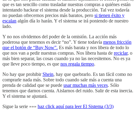
que es tan sencillo como trasladar nuestras compras a quiénes están
intentando hackear el sistema desde la producción. Tal vez todavía
no puedan ofrecernos precios más baratos, pero
si tienen éxito y
escalan
algún día lo harán. Y el sistema se irá poniendo de nuestro
lado.
Y no nos olvidemos del poder de la omisión. La acción más
poderosa que tenemos es decir “no”. Y tiene todavía
menos fricción
que el botón de “Buy Now”.
Es más barata y nos libera de todo lo
que nos van a pedir nuestras compras. Nos libera hasta de
reciclar
, o
más bien separar, las cosas cuando ya no las necesitemos. No es ya
que lleve poco tiempo, es que
nos regala tiempo
.
No hay que prohibir
Shein
, hay que quebrarlo. Es tan fácil como no
comprarle nada más. Sobre todo cuando sale más a cuenta una
prenda de calidad que se puede
usar muchas más veces
. Sólo
tenemos que darnos cuenta. Aislarnos del ruido. Salir de esta inercia.
Y el sistema se ajustará.
Sigue la serie »»»
haz click aquí para leer El Sistema (3/3)