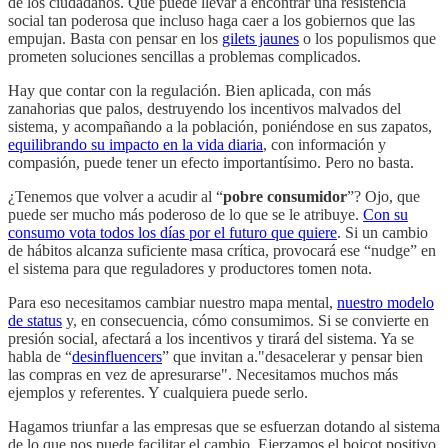
de los ciudadanos. Que puede llevar a encontrar una resistencia
social tan poderosa que incluso haga caer a los gobiernos que las
empujan. Basta con pensar en los
gilets jaunes
o los populismos que
prometen soluciones sencillas a problemas complicados.
Hay que contar con la regulación. Bien aplicada, con más
zanahorias que palos, destruyendo los incentivos malvados del
sistema, y acompañando a la población, poniéndose en sus zapatos,
equilibrando su impacto en la vida diaria
, con información y
compasión, puede tener un efecto importantísimo. Pero no basta.
¿Tenemos que volver a acudir al “
pobre consumidor
”? Ojo, que
puede ser mucho más poderoso de lo que se le atribuye.
Con su
consumo vota todos los días por el futuro que quiere
. Si un cambio
de hábitos alcanza suficiente masa crítica, provocará ese “nudge” en
el sistema para que reguladores y productores tomen nota.
Para eso necesitamos cambiar nuestro mapa mental,
nuestro modelo
de status
y, en consecuencia, cómo consumimos. Si se convierte en
presión social, afectará a los incentivos y tirará del sistema. Ya se
habla de “
desinfluencers
” que invitan a."desacelerar y pensar bien
las compras en vez de apresurarse". Necesitamos muchos más
ejemplos y referentes. Y cualquiera puede serlo.
Hagamos triunfar a las empresas que se esfuerzan dotando al sistema
de lo que nos puede facilitar el cambio. Ejerzamos el boicot positivo,