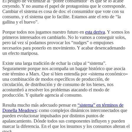
El peligro de victimizar al “pobre consumidor” es que se lo acabe
creyendo. Y no asuma el papel de protagonista que le corresponde.
Cambiar el sistema es cosa de dos: el consumidor que vote con su
consumo, y el sistema que lo facilite. Estamos ante el reto de “la
gallina y el huevo”.
Porque todos nos jugamos nuestro futuro en
esta deriva
. Y somos los
primeros interesados en cambiarlo. No lo vamos a conseguir solos,
pero tal vez sí podamos provocar los “nudges” o empujones
necesarios para ponerlo en movimiento. Y acabar desencadenando
un efecto mariposa.
Existe una larga tradición de echar la culpa al “sistema”.
Seguramente porque nos acompaña un bagaje histórico que asocia
este término a Marx. Que si bien entendía por «sistema económico»
una combinación de modos específicos de producción, de
circulación, de distribución y de consumo de los bienes, nos
acostumbró a resolver los problemas atacando el modo de
producción. Y quitarle agencia al consumo.
Resulta mucho más adecuado pensar en
“sistema” en términos de
Donella Meadows
: como complejos dinámicos interconectados que
pueden evolucionar impulsados por distintos puntos de
apalancamiento. Dónde todos sus componentes influyen y pueden
marcar la diferencia. En el que los insumos y los consumos alteran el
stock.